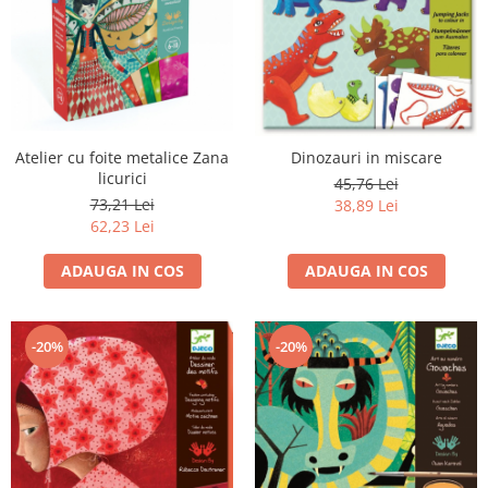
Atelier cu foite metalice Zana
Dinozauri in miscare
licurici
45,76 Lei
73,21 Lei
38,89 Lei
62,23 Lei
ADAUGA IN COS
ADAUGA IN COS
-20%
-20%