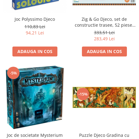
Joc Polyssimo Djeco
Zig & Go Djeco, set de
constructie trasee, 52 piese-
110,83 Lei
Muzica
333,51 Lei
94,21 Lei
283,49 Lei
ADAUGA IN COS
ADAUGA IN COS
-5%
-15%
Puzzle Djeco Gradina cu
Joc de societate Mysterium