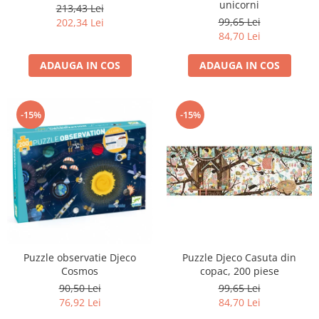
unicorni
213,43 Lei
99,65 Lei
202,34 Lei
84,70 Lei
ADAUGA IN COS
ADAUGA IN COS
-15%
-15%
Puzzle observatie Djeco
Puzzle Djeco Casuta din
Cosmos
copac, 200 piese
90,50 Lei
99,65 Lei
76,92 Lei
84,70 Lei