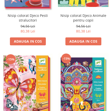
Nisip colorat Djeco Pesti
Nisip colorat Djeco Animale
stralucitori
pentru copii
94,56 Lei
94,56 Lei
80,38 Lei
80,38 Lei
ADAUGA IN COS
ADAUGA IN COS
-15%
-15%