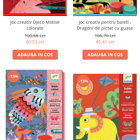
Joc creativ Djeco Motive
Joc creativ pentru baieti ,
colorate
Dragoni de pictat cu guase
100,66 Lei
106,76 Lei
80,53 Lei
85,41 Lei
ADAUGA IN COS
ADAUGA IN COS
-15%
-15%