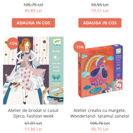
93,55 Lei
105,75 Lei
79,51 Lei
89,89 Lei
ADAUGA IN COS
ADAUGA IN COS
-15%
-15%
Atelier creativ cu margele,
Atelier de brodat si cusut
Wonderland- taramul zanelor
Djeco, Fashion week
106,76 Lei
61,01 Lei
90,75 Lei
51,86 Lei