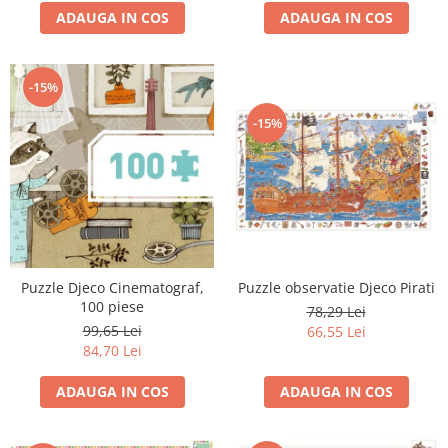
ADAUGA IN COS
ADAUGA IN COS
-15%
-15%
Puzzle Djeco Cinematograf,
Puzzle observatie Djeco Pirati
100 piese
78,29 Lei
99,65 Lei
66,55 Lei
84,70 Lei
ADAUGA IN COS
ADAUGA IN COS