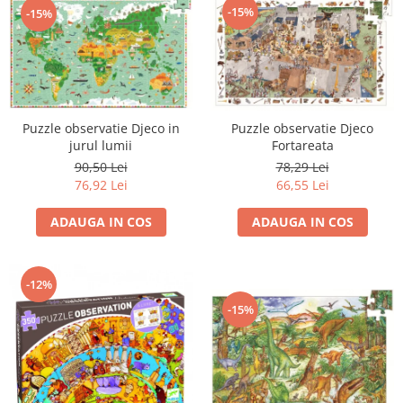
-15%
-15%
Puzzle observatie Djeco in
Puzzle observatie Djeco
jurul lumii
Fortareata
90,50 Lei
78,29 Lei
76,92 Lei
66,55 Lei
ADAUGA IN COS
ADAUGA IN COS
-12%
-15%