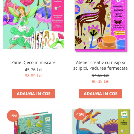
Zane Djeco in miscare
Atelier creativ cu nisip si
sclipici, Padurea fermecata
45,76 Lei
94,56 Lei
38,89 Lei
80,38 Lei
ADAUGA IN COS
ADAUGA IN COS
-15%
-15%