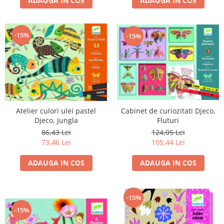
ADAUGA IN COS
ADAUGA IN COS
-15%
-15%
Cabinet de curiozitati Djeco,
Atelier culori ulei pastel
Fluturi
Djeco, Jungla
124,05 Lei
86,43 Lei
105,44 Lei
73,46 Lei
ADAUGA IN COS
ADAUGA IN COS
-15%
-15%