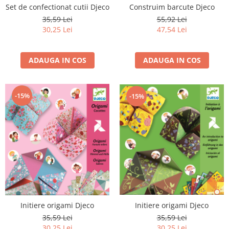
Set de confectionat cutii Djeco
Construim barcute Djeco
35,59 Lei
55,92 Lei
30,25 Lei
47,54 Lei
ADAUGA IN COS
ADAUGA IN COS
-15%
-15%
Initiere origami Djeco
Initiere origami Djeco
35,59 Lei
35,59 Lei
30,25 Lei
30,25 Lei