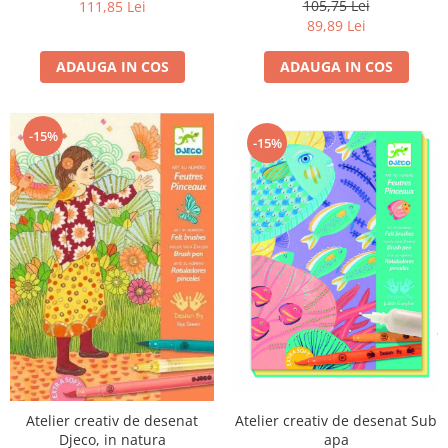
105,75 Lei
111,85 Lei
89,89 Lei
ADAUGA IN COS
ADAUGA IN COS
-15%
-15%
Atelier creativ de desenat Sub
Atelier creativ de desenat
apa
Djeco, in natura