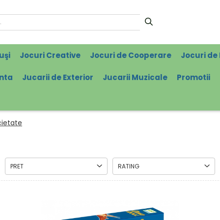
uşi
Jocuri Creative
Jocuri de Cooperare
Jocuri de 
enta
Jucarii de Exterior
Jucarii Muzicale
Promotii
cietate
PRET
RATING