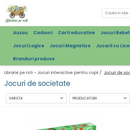
Auzou
Cadouri
Carti educative
Jocuri Bebel
Jocuri Logice
Jocuri Magnetice
Jucarii cu Lic
Branduri produse
Librarie pe roti - Jocuri interactive pentru copii /
Jocuri de so
Jocuri de societate
VARSTA
PRODUCATORI