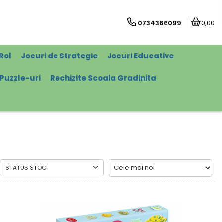
0734366099
0,00
Rol
Jocuri de Strategie
Jocuri Educative
Puzzle-uri
Rechizite Scoala Gradinita
STATUS STOC