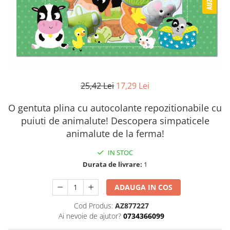
25,42 Lei
17,29 Lei
O gentuta plina cu autocolante repozitionabile cu
puiuti de animalute! Descopera simpaticele
animalute de la ferma!
IN STOC
Durata de livrare:
1
ADAUGA IN COS
Cod Produs:
AZ877227
Ai nevoie de ajutor?
0734366099