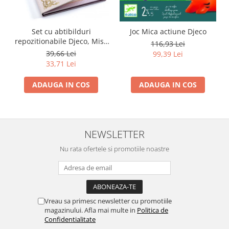
Set cu abtibilduri
Joc Mica actiune Djeco
repozitionabile Djeco, Miss
116,93 Lei
Lilyruby
39,66 Lei
99,39 Lei
33,71 Lei
ADAUGA IN COS
ADAUGA IN COS
NEWSLETTER
Nu rata ofertele si promotiile noastre
Vreau sa primesc newsletter cu promotiile
magazinului. Afla mai multe in
Politica de
Confidentialitate