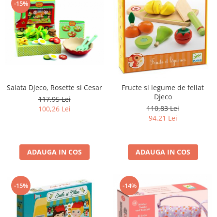
-15%
Salata Djeco, Rosette si Cesar
Fructe si legume de feliat
Djeco
117,95 Lei
110,83 Lei
100,26 Lei
94,21 Lei
ADAUGA IN COS
ADAUGA IN COS
-15%
-14%