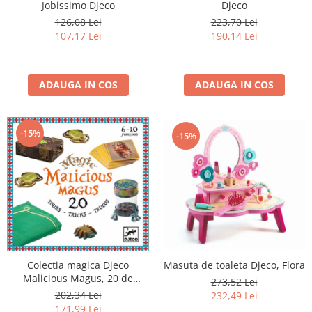
Djeco
Jobissimo Djeco
223,70 Lei
126,08 Lei
190,14 Lei
107,17 Lei
ADAUGA IN COS
ADAUGA IN COS
-15%
-15%
Masuta de toaleta Djeco, Flora
Colectia magica Djeco
Malicious Magus, 20 de
273,52 Lei
trucuri de magie
202,34 Lei
232,49 Lei
171,99 Lei