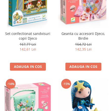
Set confectionat sandvisuri
Geanta cu accesorii Djeco,
copii Djeco
Birdie
167,77 Lei
164,72 Lei
142,61 Lei
142,35 Lei
ADAUGA IN COS
ADAUGA IN COS
-14%
-15%