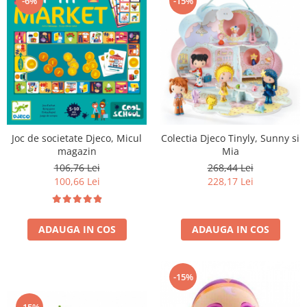
-6%
-15%
Joc de societate Djeco, Micul
Colectia Djeco Tinyly, Sunny si
magazin
Mia
106,76 Lei
268,44 Lei
100,66 Lei
228,17 Lei
ADAUGA IN COS
ADAUGA IN COS
-15%
-15%