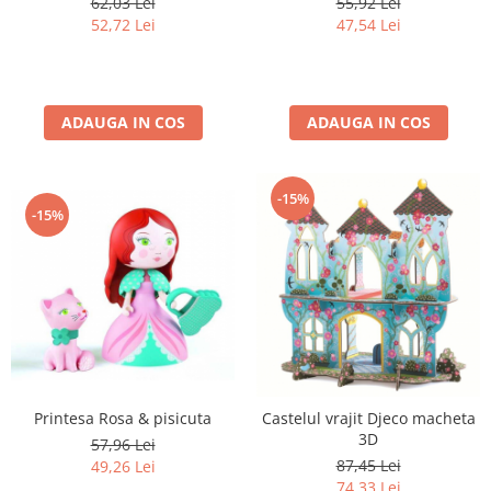
55,92 Lei
62,03 Lei
47,54 Lei
52,72 Lei
ADAUGA IN COS
ADAUGA IN COS
-15%
-15%
Printesa Rosa & pisicuta
Castelul vrajit Djeco macheta
3D
57,96 Lei
87,45 Lei
49,26 Lei
74,33 Lei