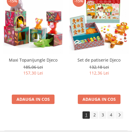
-15%
-15%
Maxi Topanijungle Djeco
Set de patiserie Djeco
185,06 Lei
132,18 Lei
157,30 Lei
112,36 Lei
ADAUGA IN COS
ADAUGA IN COS
1
2
3
4