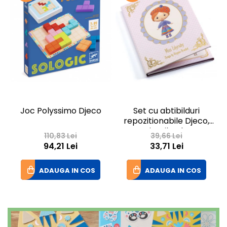
Joc Polyssimo Djeco
Set cu abtibilduri
repozitionabile Djeco,
Miss Lilyruby
110,83 Lei
39,66 Lei
94,21 Lei
33,71 Lei
ADAUGA IN COS
ADAUGA IN COS