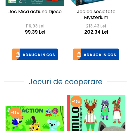
Joc Mica actiune Djeco
Joc de societate
Mysterium
116,93 Lei
213,43 Lei
99,39 Lei
202,34 Lei
ADAUGA IN COS
ADAUGA IN COS
Jocuri de cooperare
-15%
-15%