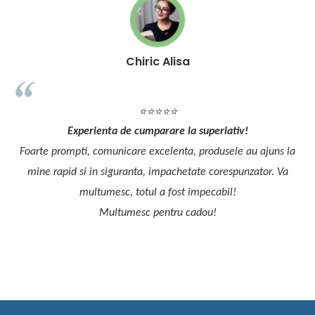
Cracana Camelia
⭐⭐⭐⭐⭐
Librăria pe roți mă scoate mereu din încurcătură atunci c
ajuns la
trebuie să ofer un cadou unui copilaș, dar îmi ține ocupat
or. Va
pruncul meu cu
multitudinea de jocuri ce le oferă.
Mulțumesc din suflet pentru tot!