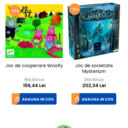
-5%
-15%
Joc de cooperare Woolfy
Joc de societate
Mysterium
184,04 Lei
213,43 Lei
156,44 Lei
202,34 Lei
ADAUGA IN COS
ADAUGA IN COS