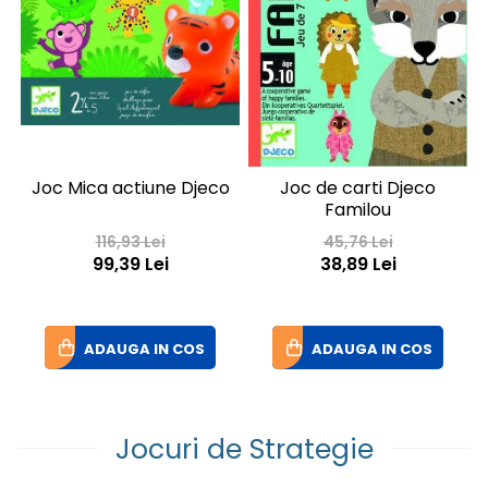
J
Joc Mica actiune Djeco
Joc de carti Djeco
Familou
116,93 Lei
45,76 Lei
99,39 Lei
38,89 Lei
ADAUGA IN COS
ADAUGA IN COS
Jocuri de Strategie