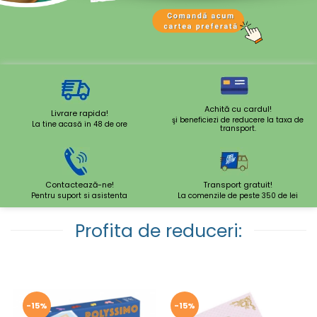
Achită cu cardul!
Livrare rapida!
şi beneficiezi de reducere la taxa de
La tine acasă in 48 de ore
transport.
Contactează-ne!
Transport gratuit!
Pentru suport si asistenta
La comenzile de peste 350 de lei
Profita de reduceri:
-15%
-15%