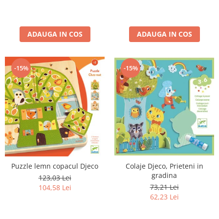
ADAUGA IN COS
ADAUGA IN COS
-15%
-15%
Puzzle lemn copacul Djeco
Colaje Djeco, Prieteni in
gradina
123,03 Lei
73,21 Lei
104,58 Lei
62,23 Lei