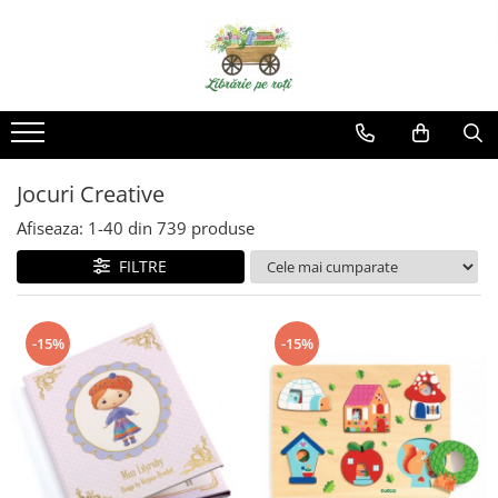
Jocuri Creative
Afiseaza:
1-
40
din
739
produse
FILTRE
-15%
-15%