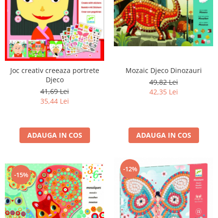
Joc creativ creeaza portrete
Mozaic Djeco Dinozauri
Djeco
49,82 Lei
41,69 Lei
42,35 Lei
35,44 Lei
ADAUGA IN COS
ADAUGA IN COS
-12%
-15%