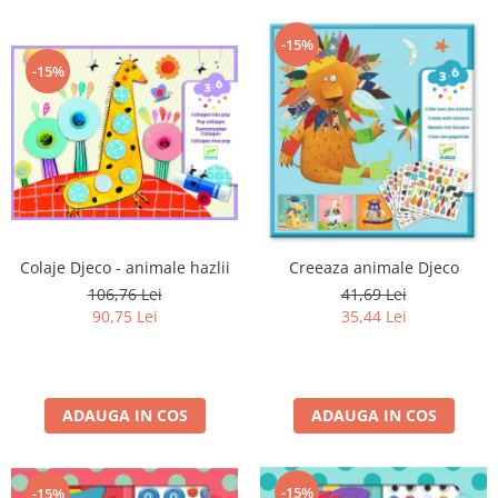
-15%
-15%
Colaje Djeco - animale hazlii
Creeaza animale Djeco
106,76 Lei
41,69 Lei
90,75 Lei
35,44 Lei
ADAUGA IN COS
ADAUGA IN COS
-15%
-15%