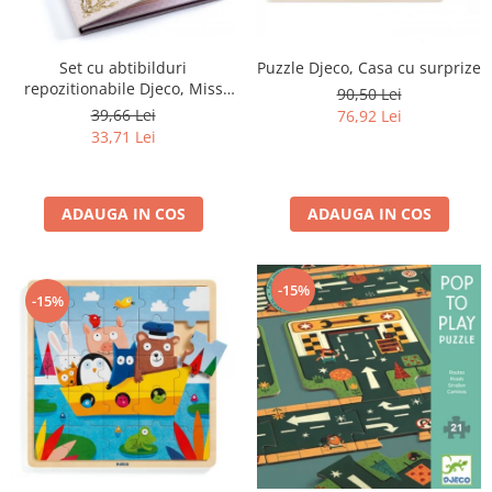
Set cu abtibilduri
Puzzle Djeco, Casa cu surprize
repozitionabile Djeco, Miss
90,50 Lei
Lilyruby
39,66 Lei
76,92 Lei
33,71 Lei
ADAUGA IN COS
ADAUGA IN COS
-15%
-15%