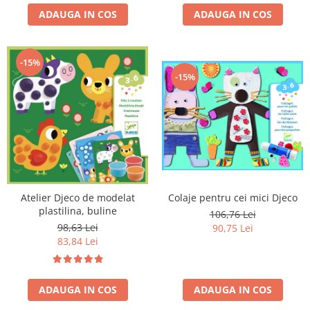
ADAUGA IN COS
ADAUGA IN COS
-15%
-15%
Colaje pentru cei mici Djeco
Atelier Djeco de modelat
plastilina, buline
106,76 Lei
98,63 Lei
90,75 Lei
83,84 Lei
ADAUGA IN COS
ADAUGA IN COS