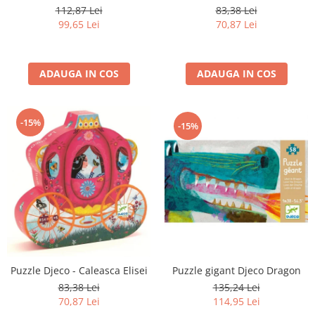
112,87 Lei
83,38 Lei
99,65 Lei
70,87 Lei
ADAUGA IN COS
ADAUGA IN COS
-15%
-15%
Puzzle gigant Djeco Dragon
Puzzle Djeco - Caleasca Elisei
135,24 Lei
83,38 Lei
114,95 Lei
70,87 Lei