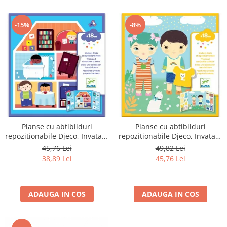
-15%
-8%
Planse cu abtibilduri
Planse cu abtibilduri
repozitionabile Djeco, Invatam
repozitionabile Djeco, Invatam
ce facem acasa
sa ne imbracam
45,76 Lei
49,82 Lei
38,89 Lei
45,76 Lei
ADAUGA IN COS
ADAUGA IN COS