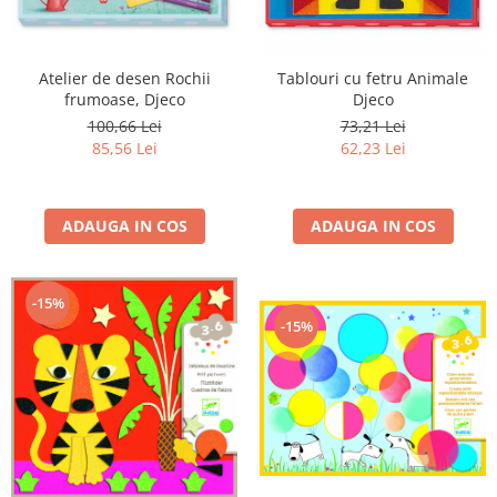
Atelier de desen Rochii
Tablouri cu fetru Animale
frumoase, Djeco
Djeco
100,66 Lei
73,21 Lei
85,56 Lei
62,23 Lei
ADAUGA IN COS
ADAUGA IN COS
-15%
-15%