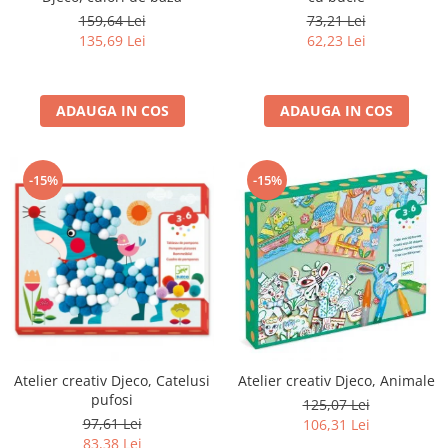
159,64 Lei
73,21 Lei
135,69 Lei
62,23 Lei
ADAUGA IN COS
ADAUGA IN COS
-15%
-15%
Atelier creativ Djeco, Catelusi
Atelier creativ Djeco, Animale
pufosi
125,07 Lei
97,61 Lei
106,31 Lei
83,38 Lei