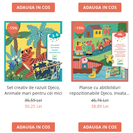
ADAUGA IN COS
ADAUGA IN COS
-15%
-15%
Set creativ de razuit Djeco,
Planse cu abtibilduri
Animale mari pentru cei mici
repozitionabile Djeco, Invatam
ce facem in natura
35,59 Lei
45,76 Lei
30,25 Lei
38,89 Lei
ADAUGA IN COS
ADAUGA IN COS