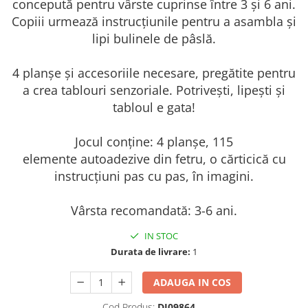
concepută pentru vârste cuprinse între 3 și 6 ani.
Copiii urmează instrucțiunile pentru a asambla și
lipi bulinele de pâslă.
4 planșe și accesoriile necesare, pregătite pentru
a crea tablouri senzoriale. Potrivești, lipești și
tabloul e gata!
Jocul conține: 4 planșe, 115
elemente autoadezive din fetru, o cărticică cu
instrucțiuni pas cu pas, în imagini.
Vârsta recomandată: 3-6 ani.
IN STOC
Durata de livrare:
1
ADAUGA IN COS
Cod Produs:
DJ09864