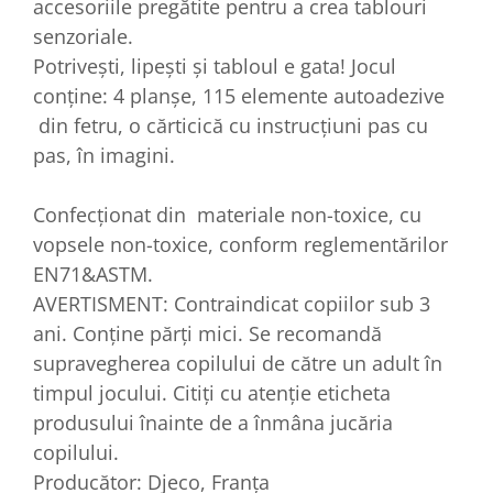
accesoriile pregătite pentru a crea tablouri
senzoriale.
Potrivești, lipești și tabloul e gata! Jocul
conține: 4 planșe, 115 elemente autoadezive
din fetru, o cărticică cu instrucțiuni pas cu
pas, în imagini.
Confecționat din materiale non-toxice, cu
vopsele non-toxice, conform reglementărilor
EN71&ASTM.
AVERTISMENT: Contraindicat copiilor sub 3
ani. Conține părți mici. Se recomandă
supravegherea copilului de către un adult în
timpul jocului. Citiți cu atenție eticheta
produsului înainte de a înmâna jucăria
copilului. ​
Producător: Djeco, Franța