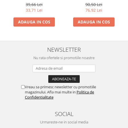
Lilyruby
39,66 Lei
90,50 Lei
33,71 Lei
76,92 Lei
ADAUGA IN COS
ADAUGA IN COS
NEWSLETTER
Nu rata ofertele si promotiile noastre
Vreau sa primesc newsletter cu promotiile
magazinului. Afla mai multe in
Politica de
Confidentialitate
SOCIAL
Urmareste-ne in social media