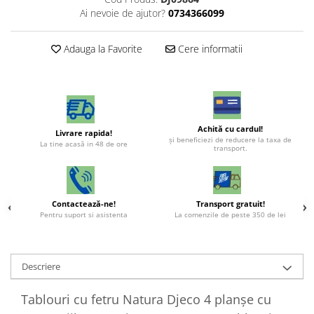
Ai nevoie de ajutor?
0734366099
Adauga la Favorite
Cere informatii
Achită cu cardul!
Livrare rapida!
şi beneficiezi de reducere la taxa de
La tine acasă in 48 de ore
transport.
Contactează-ne!
Transport gratuit!
Pentru suport si asistenta
La comenzile de peste 350 de lei
Descriere
Tablouri cu fetru Natura Djeco 4 planșe cu