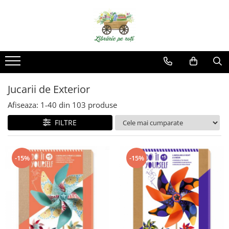
Jucarii de Exterior
Afiseaza:
1-
40
din
103
produse
FILTRE
-15%
-15%