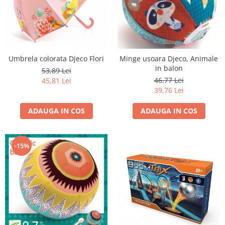
Umbrela colorata Djeco Flori
Minge usoara Djeco, Animale
in balon
53,89 Lei
46,77 Lei
45,81 Lei
39,76 Lei
ADAUGA IN COS
ADAUGA IN COS
-15%