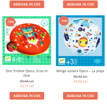
ADAUGA IN COS
ADAUGA IN COS
-15%
-15%
Disc frisbee Djeco, Erou in
Minge usoara Djeco – La plaja
zbor
55,92 Lei
39,66 Lei
47,54 Lei
33,71 Lei
ADAUGA IN COS
ADAUGA IN COS