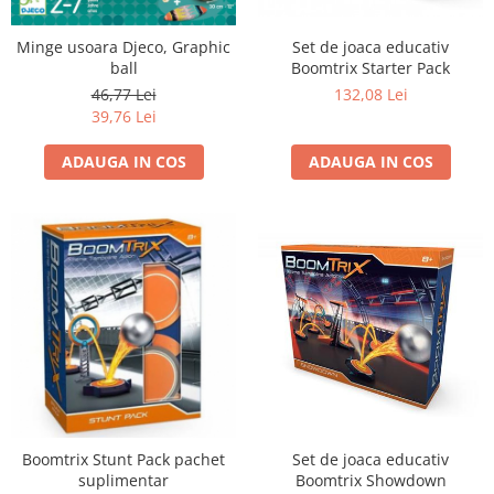
Set de joaca educativ
Minge usoara Djeco, Graphic
Boomtrix Starter Pack
ball
132,08 Lei
46,77 Lei
39,76 Lei
ADAUGA IN COS
ADAUGA IN COS
Boomtrix Stunt Pack pachet
Set de joaca educativ
suplimentar
Boomtrix Showdown