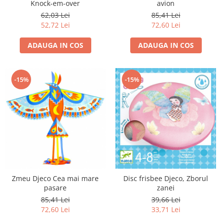
Knock-em-over
avion
62,03 Lei
85,41 Lei
52,72 Lei
72,60 Lei
ADAUGA IN COS
ADAUGA IN COS
-15%
-15%
Zmeu Djeco Cea mai mare
Disc frisbee Djeco, Zborul
pasare
zanei
85,41 Lei
39,66 Lei
72,60 Lei
33,71 Lei