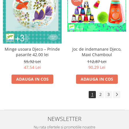
-20%
Joc de indemanare Djeco,
Minge usoara Djeco – Prinde
Maxi Chamboul
pasarile 42.00 lei
112,87 Lei
55,92 Lei
90,29 Lei
47,54 Lei
ADAUGA IN COS
ADAUGA IN COS
1
2
3
NEWSLETTER
Nu rata ofertele si promotiile noastre