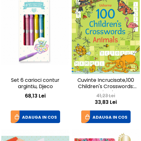
Set 6 carioci contur
Cuvinte Incrucisate,100
argintiu, Djeco
Children's Crosswords:
Animals
68,13 Lei
41,23 Lei
33,83 Lei
ADAUGA IN COS
ADAUGA IN COS