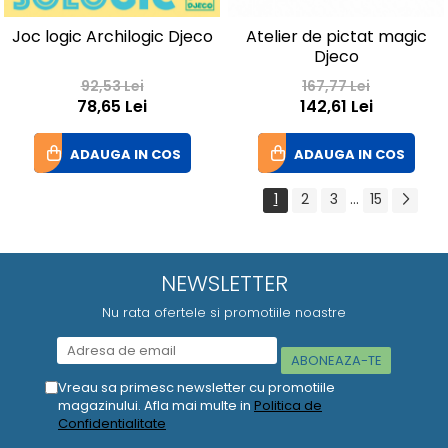
Joc logic Archilogic Djeco
Atelier de pictat magic
Djeco
92,53 Lei
167,77 Lei
78,65 Lei
142,61 Lei
ADAUGA IN COS
ADAUGA IN COS
1
2
3
...
15
NEWSLETTER
Nu rata ofertele si promotiile noastre
Vreau sa primesc newsletter cu promotiile
magazinului. Afla mai multe in
Politica de
Confidentialitate