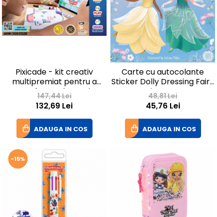
Pixicade - kit creativ
Carte cu autocolante
multipremiat pentru a
Sticker Dolly Dressing Fairy
transforma desenele
Princesses
147,44 Lei
48,81 Lei
copiilor in jocuri video
132,69 Lei
45,76 Lei
pentru mobil sau tableta,
editie jocuri nelimitate
ADAUGA IN COS
ADAUGA IN COS
-15%