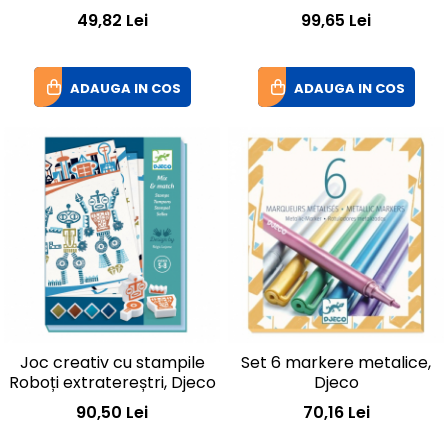
49,82 Lei
99,65 Lei
ADAUGA IN COS
ADAUGA IN COS
Joc creativ cu stampile
Set 6 markere metalice,
Roboți extratereștri, Djeco
Djeco
90,50 Lei
70,16 Lei