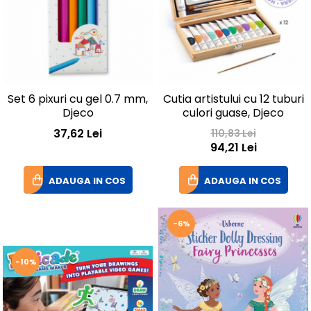
Set 6 pixuri cu gel 0.7 mm,
Cutia artistului cu 12 tuburi
Djeco
culori guase, Djeco
37,62 Lei
110,83 Lei
94,21 Lei
ADAUGA IN COS
ADAUGA IN COS
-6%
-10%