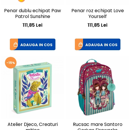
Penar dublu echipat Paw
Penar roz echipat Love
Patrol Sunshine
Yourself
111,85 Lei
111,85 Lei
ADAUGA IN COS
ADAUGA IN COS
-15%
Atelier Djeco, Creaturi
Rucsac mare Santoro