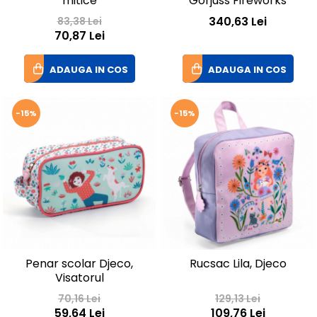
mitice
Gorjuss Fireworks
340,63 Lei
83,38 Lei
70,87 Lei
ADAUGA IN COS
ADAUGA IN COS
-15%
-15%
Penar scolar Djeco,
Rucsac Lila, Djeco
Visatorul
70,16 Lei
129,13 Lei
59,64 Lei
109,76 Lei