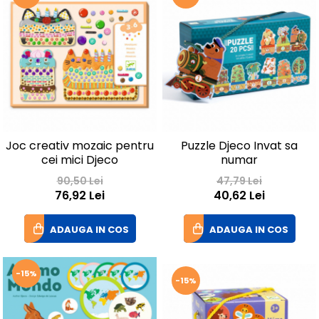
Joc creativ mozaic pentru
Puzzle Djeco Invat sa
cei mici Djeco
numar
90,50 Lei
47,79 Lei
76,92 Lei
40,62 Lei
ADAUGA IN COS
ADAUGA IN COS
-15%
-15%