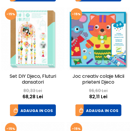
-15%
-15%
Set DIY Djeco, Fluturi
Joc creativ colaje Micii
dansatori
prieteni Djeco
80,33 Lei
96,60 Lei
68,28 Lei
82,11 Lei
ADAUGA IN COS
ADAUGA IN COS
-15%
-15%