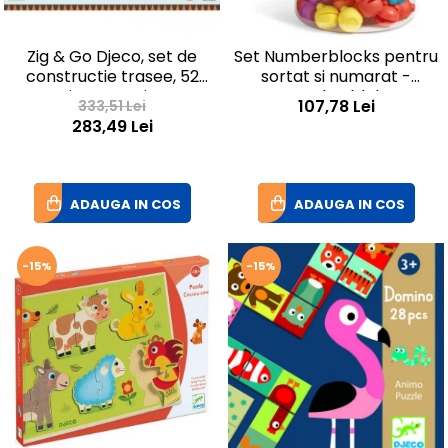
Zig & Go Djeco, set de
Set Numberblocks pentru
constructie trasee, 52
sortat si numarat -
piese- Muzica
Numberblob
107,78 Lei
333,51 Lei
283,49 Lei
ADAUGA IN COS
ADAUGA IN COS
-15%
-15%