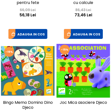
pentru fete
cu calcule
66,09 Lei
86,43 Lei
56,18 Lei
73,46 Lei
ADAUGA IN COS
ADAUGA IN COS
-15%
-15%
Bingo Memo Domino Dino
Joc Mica asociere Djeco
Djeco