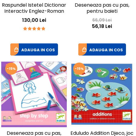
Raspundel Istetel Dictionar
Deseneaza pas cu pas,
Interactiv Englez-Roman
pentru baieti
130,00 Lei
66,09 Lei
56,18 Lei
ADAUGA IN COS
ADAUGA IN COS
-15%
-15%
Deseneaza pas cu pas,
Eduludo Addition Djeco, joc