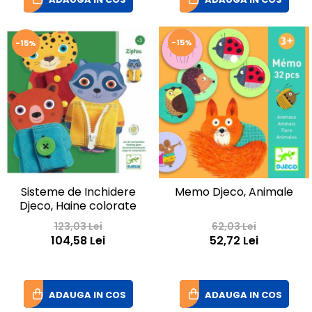
-15%
-15%
Sisteme de Inchidere
Memo Djeco, Animale
Djeco, Haine colorate
123,03 Lei
62,03 Lei
104,58 Lei
52,72 Lei
ADAUGA IN COS
ADAUGA IN COS