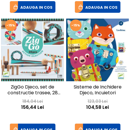
ADAUGA IN COS
ADAUGA IN COS
-15%
-15%
ZigGo Djeco, set de
Sisteme de Inchidere
constructie trasee, 28
Djeco, Incuietori
piese
184,04 Lei
123,03 Lei
156,44 Lei
104,58 Lei
ADAUGA IN COS
ADAUGA IN COS