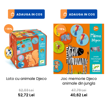
ADAUGA IN COS
ADAUGA IN COS
-15%
-15%
Joc memorie Djeco
Loto cu animale Djeco
animale din jungla
47,79 Lei
62,03 Lei
40,62 Lei
52,72 Lei