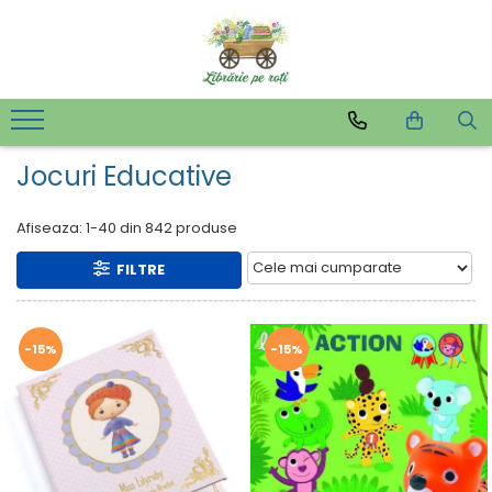
Jocuri Educative
Afiseaza:
1-
40
din
842
produse
FILTRE
-15%
-15%