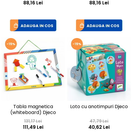
88,16 Lei
88,16 Lei
ADAUGA IN COS
ADAUGA IN COS
-15%
-15%
Tabla magnetica
Loto cu anotimpuri Djeco
(whiteboard) Djeco
131,17 Lei
47,79 Lei
111,49 Lei
40,62 Lei