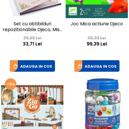
Set cu abtibilduri
Joc Mica actiune Djeco
repozitionabile Djeco, Miss
Lilyruby
39,66 Lei
116,93 Lei
33,71 Lei
99,39 Lei
ADAUGA IN COS
ADAUGA IN COS
-15%