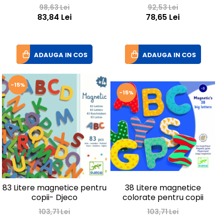
98,63 Lei
92,53 Lei
83,84 Lei
78,65 Lei
ADAUGA IN COS
ADAUGA IN COS
-15%
-15%
83 Litere magnetice pentru
38 Litere magnetice
copii- Djeco
colorate pentru copii
103,71 Lei
103,71 Lei