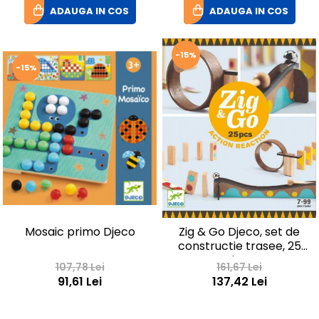
ADAUGA IN COS
ADAUGA IN COS
-15%
-15%
Mosaic primo Djeco
Zig & Go Djeco, set de
constructie trasee, 25
piese
107,78 Lei
161,67 Lei
91,61 Lei
137,42 Lei