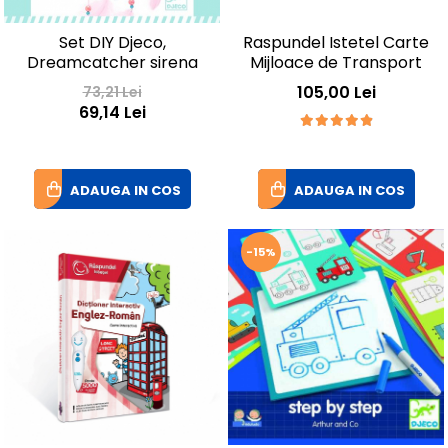
Raspundel Istetel Carte
Set DIY Djeco,
Mijloace de Transport
Dreamcatcher sirena
105,00 Lei
73,21 Lei
69,14 Lei
ADAUGA IN COS
ADAUGA IN COS
-15%