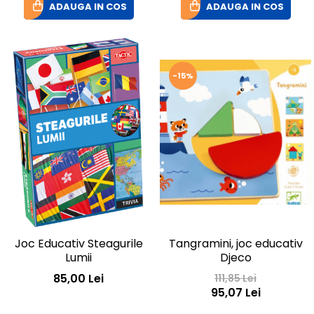
ADAUGA IN COS
ADAUGA IN COS
-15%
Joc Educativ Steagurile
Tangramini, joc educativ
Lumii
Djeco
85,00 Lei
111,85 Lei
95,07 Lei