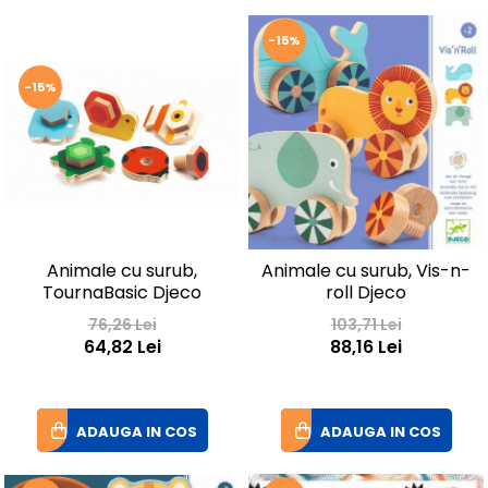
-15%
-15%
Animale cu surub,
Animale cu surub, Vis-n-
TournaBasic Djeco
roll Djeco
76,26 Lei
103,71 Lei
64,82 Lei
88,16 Lei
ADAUGA IN COS
ADAUGA IN COS