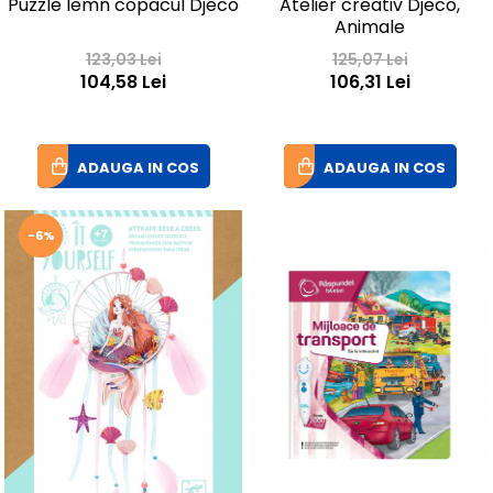
Puzzle lemn copacul Djeco
Atelier creativ Djeco,
Animale
123,03 Lei
125,07 Lei
104,58 Lei
106,31 Lei
ADAUGA IN COS
ADAUGA IN COS
-6%