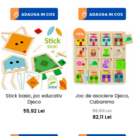
ADAUGA IN COS
ADAUGA IN COS
-15%
Stick basic, joc educativ
Joc de asociere Djeco,
Djeco
Cabanimo
55,92 Lei
96,60 Lei
82,11 Lei