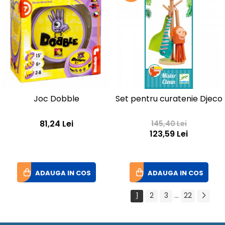
Joc Dobble
Set pentru curatenie Djeco
81,24 Lei
145,40 Lei
123,59 Lei
ADAUGA IN COS
ADAUGA IN COS
1
2
3
...
22