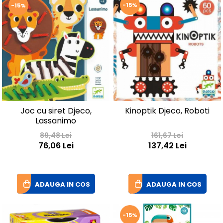
-15%
-15%
Joc cu siret Djeco,
Kinoptik Djeco, Roboti
Lassanimo
89,48 Lei
161,67 Lei
76,06 Lei
137,42 Lei
ADAUGA IN COS
ADAUGA IN COS
-15%