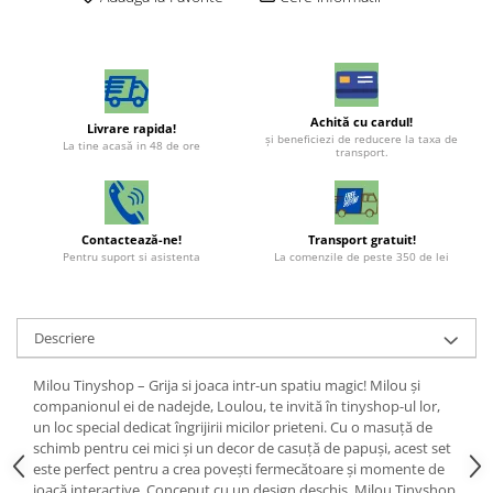
Achită cu cardul!
Livrare rapida!
şi beneficiezi de reducere la taxa de
La tine acasă in 48 de ore
transport.
Contactează-ne!
Transport gratuit!
Pentru suport si asistenta
La comenzile de peste 350 de lei
Descriere
Milou Tinyshop – Grija si joaca intr-un spatiu magic! Milou și
companionul ei de nadejde, Loulou, te invită în tinyshop-ul lor,
un loc special dedicat îngrijirii micilor prieteni. Cu o masuță de
schimb pentru cei mici și un decor de casuță de papuși, acest set
este perfect pentru a crea povești fermecătoare și momente de
joacă interactive. Conceput cu un design deschis, Milou Tinyshop