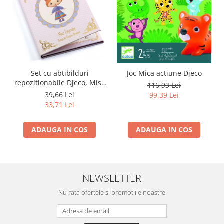
Set cu abtibilduri
Joc Mica actiune Djeco
repozitionabile Djeco, Miss
116,93 Lei
Lilyruby
39,66 Lei
99,39 Lei
33,71 Lei
ADAUGA IN COS
ADAUGA IN COS
NEWSLETTER
Nu rata ofertele si promotiile noastre