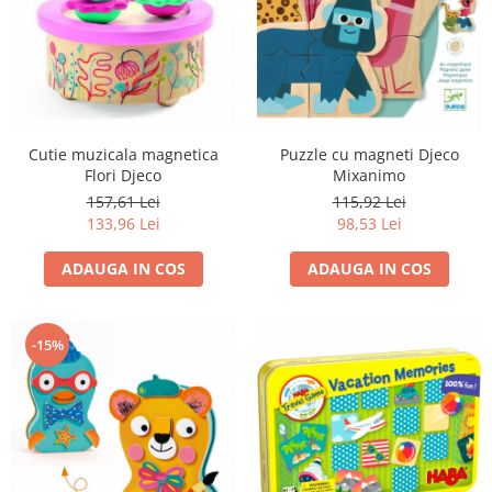
Cutie muzicala magnetica
Puzzle cu magneti Djeco
Flori Djeco
Mixanimo
157,61 Lei
115,92 Lei
133,96 Lei
98,53 Lei
ADAUGA IN COS
ADAUGA IN COS
-15%