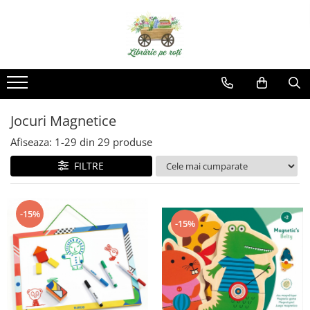
Jocuri Magnetice
Afiseaza:
1-
29
din
29
produse
FILTRE
-15%
-15%