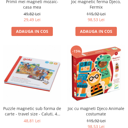
Primii mei magneti mozaic-
Joc magnetic ferma Djeco,
casa mea
Fermix
49,82 Lei
115,92 Lei
29,49 Lei
98,53 Lei
ADAUGA IN COS
ADAUGA IN COS
-15%
Puzzle magnetic sub forma de
Joc cu magneti Djeco Animale
carte - travel size - Caluti, 40
costumate
piese
48,81 Lei
115,92 Lei
98,53 Lei