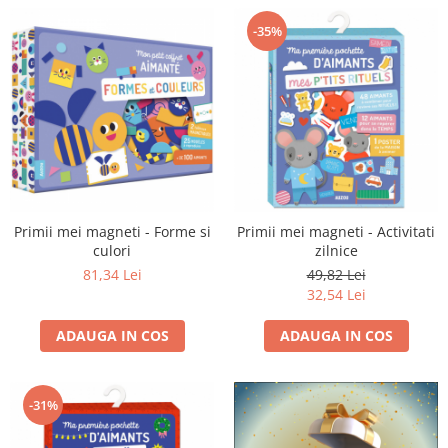
-35%
Primii mei magneti - Forme si
Primii mei magneti - Activitati
culori
zilnice
81,34 Lei
49,82 Lei
32,54 Lei
ADAUGA IN COS
ADAUGA IN COS
-31%