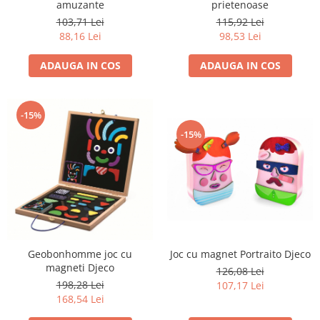
amuzante
prietenoase
103,71 Lei
115,92 Lei
88,16 Lei
98,53 Lei
ADAUGA IN COS
ADAUGA IN COS
-15%
-15%
Joc cu magnet Portraito Djeco
Geobonhomme joc cu
magneti Djeco
126,08 Lei
198,28 Lei
107,17 Lei
168,54 Lei