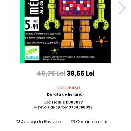
45,76 Lei
39,66 Lei
STOC EPUIZAT
Durata de livrare:
1
Cod Produs:
DJ05097
Ai nevoie de ajutor?
0734366099
Adauga la Favorite
Cere informatii