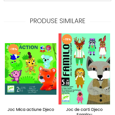
PRODUSE SIMILARE
-15%
-15%
Joc Mica actiune Djeco
Joc de carti Djeco
J
Familou