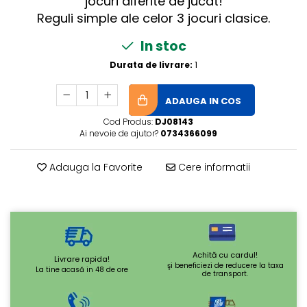
jocuri diferite de jucat!
Reguli simple ale celor 3 jocuri clasice.
In stoc
Durata de livrare:
1
ADAUGA IN COS
Cod Produs:
DJ08143
Ai nevoie de ajutor?
0734366099
Adauga la Favorite
Cere informatii
Achită cu cardul!
Livrare rapida!
şi beneficiezi de reducere la taxa
La tine acasă in 48 de ore
de transport.