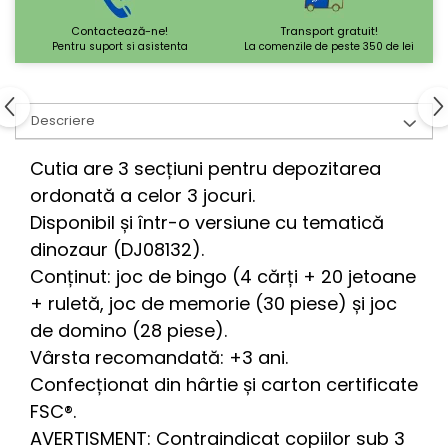
Contactează-ne!
Transport gratuit!
Pentru suport si asistenta
La comenzile de peste 350 de lei
Descriere
Cutia are 3 secțiuni pentru depozitarea
ordonată a celor 3 jocuri.
Disponibil și într-o versiune cu tematică
dinozaur (DJ08132).
Conținut: joc de bingo (4 cărți + 20 jetoane
+ ruletă, joc de memorie (30 piese) și joc
de domino (28 piese).
Vârsta recomandată: +3 ani.
Confecționat din hârtie și carton certificate
FSC®.
AVERTISMENT: Contraindicat copiilor sub 3