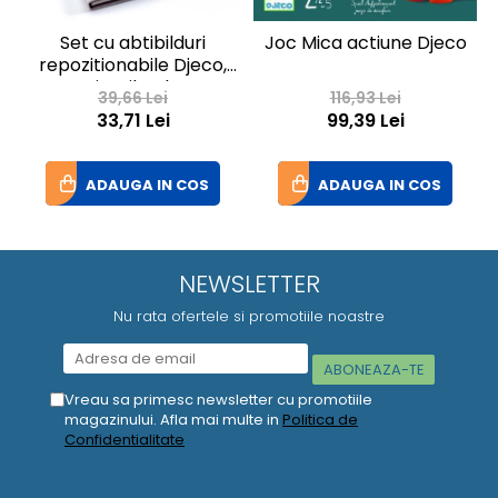
Set cu abtibilduri
Joc Mica actiune Djeco
repozitionabile Djeco,
Miss Lilyruby
39,66 Lei
116,93 Lei
33,71 Lei
99,39 Lei
ADAUGA IN COS
ADAUGA IN COS
NEWSLETTER
Nu rata ofertele si promotiile noastre
Vreau sa primesc newsletter cu promotiile
magazinului. Afla mai multe in
Politica de
Confidentialitate