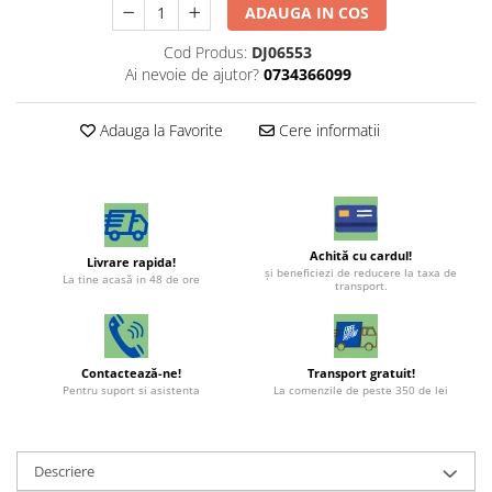
ADAUGA IN COS
Cod Produs:
DJ06553
Ai nevoie de ajutor?
0734366099
Adauga la Favorite
Cere informatii
Achită cu cardul!
Livrare rapida!
şi beneficiezi de reducere la taxa de
La tine acasă in 48 de ore
transport.
Contactează-ne!
Transport gratuit!
Pentru suport si asistenta
La comenzile de peste 350 de lei
Descriere