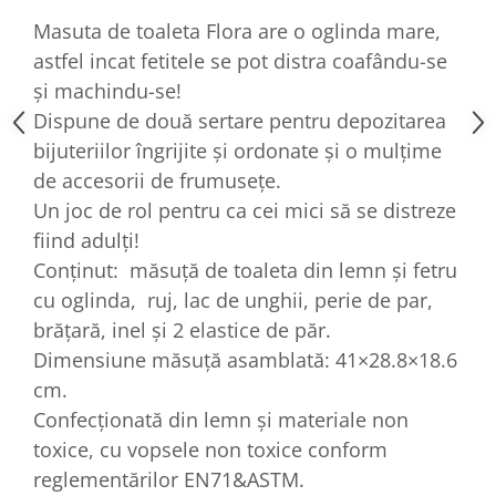
Masuta de toaleta Flora are o oglinda mare,
astfel incat fetitele se pot distra coafându-se
și machindu-se!
Dispune de două sertare pentru depozitarea
bijuteriilor îngrijite și ordonate și o mulțime
de accesorii de frumusețe.
Un joc de rol pentru ca cei mici să se distreze
fiind adulți!
Conținut: măsuță de toaleta din lemn și fetru
cu oglinda, ruj, lac de unghii, perie de par,
brățară, inel și 2 elastice de păr.
Dimensiune măsuță asamblată: 41×28.8×18.6
cm.
Confecționată din lemn și materiale non
toxice, cu vopsele non toxice conform
reglementărilor EN71&ASTM.