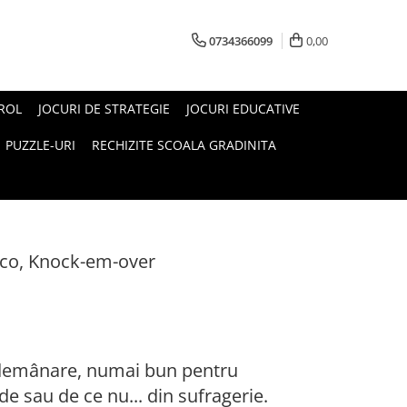
0734366099
0,00
 ROL
JOCURI DE STRATEGIE
JOCURI EDUCATIVE
PUZZLE-URI
RECHIZITE SCOALA GRADINITA
eco, Knock-em-over
îndemânare, numai bun pentru
de sau de ce nu... din sufragerie.