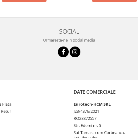
SOCIAL
Urmareste-ne in social media
DATE COMERCIALE
 Plata
Eurotech-HCM SRL
e Retur
J23/4376/2021
RO28872557
Str. Ederei nr. 5
Sat Tamasi, com Corbeanca,
jud.Ilfov, Ilfov