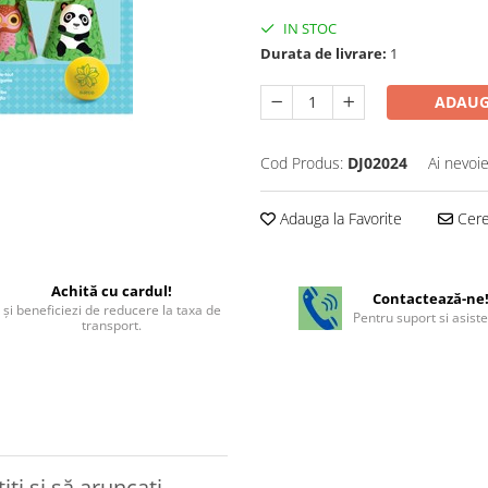
IN STOC
Durata de livrare:
1
ADAUG
Cod Produs:
DJ02024
Ai nevoie
Adauga la Favorite
Cere 
Achită cu cardul!
Contactează-ne
şi beneficiezi de reducere la taxa de
Pentru suport si asist
transport.
ți și să aruncați