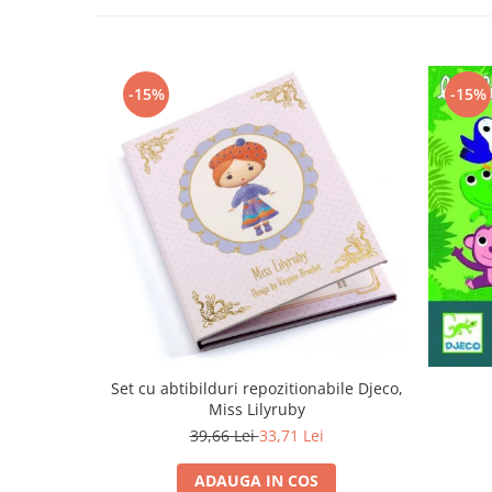
-15%
-15%
Set cu abtibilduri repozitionabile Djeco,
Miss Lilyruby
39,66 Lei
33,71 Lei
ADAUGA IN COS