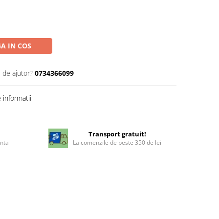
A IN COS
 de ajutor?
0734366099
informatii
!
Transport gratuit!
enta
La comenzile de peste 350 de lei