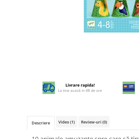
Livrare rapida!
La tine acasă in 48 de ore
Video
(1)
Review-uri
(0)
Descriere
10 animale amuzante spre care să ținti