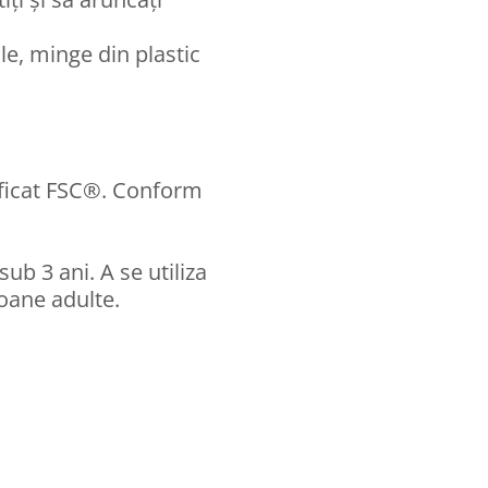
le, minge din plastic
tificat FSC®. Conform
b 3 ani. A se utiliza
oane adulte.