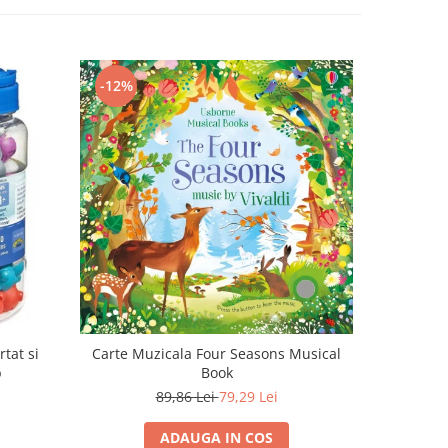
-12%
-15%
tat si
Carte Muzicala Four Seasons Musical
Joc
b
Book
89,86 Lei
79,29 Lei
ADAUGA IN COS