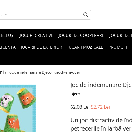
EBELUŞI
JOCURI CREATIVE
JOCURI DE COOPERARE
JOCURI DE
 LICENTA
JUCARII DE EXTERIOR
JUCARII MUZICALE
PROMOTII
ni /
Joc de indemanare Djeco, Knock-em-over
Joc de indemanare Dj
Djeco
62,03 Lei
52,72 Lei
Un joc distractiv de 
petrecerile în iarbă ver