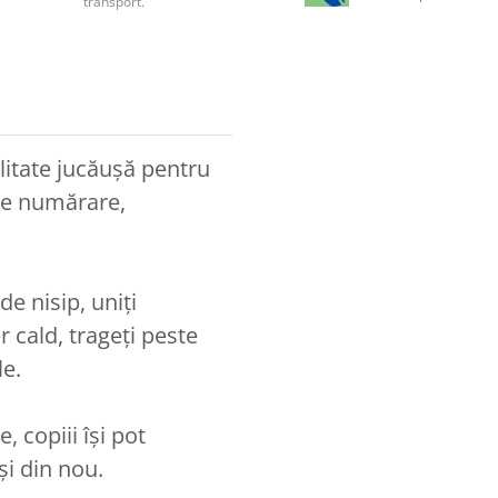
transport.
litate jucăușă pentru
e de numărare,
de nisip, uniți
 cald, trageți peste
le.
, copiii își pot
și din nou.