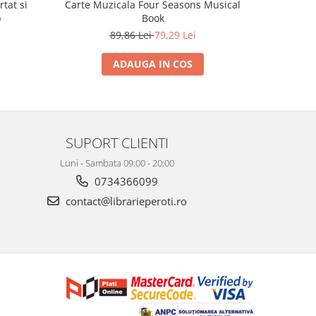
tat si
Carte Muzicala Four Seasons Musical
Joc
b
Book
89,86 Lei
79,29 Lei
ADAUGA IN COS
SUPORT CLIENTI
Luni - Sambata 09:00 - 20:00
0734366099
contact@librarieperoti.ro