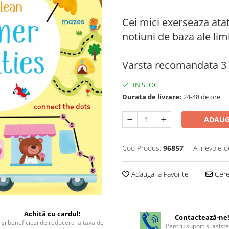
Cei mici exerseaza atat 
notiuni de baza ale lim
Varsta recomandata 3 
IN STOC
Durata de livrare:
24-48 de ore
ADAUG
Cod Produs:
96857
Ai nevoie d
Adauga la Favorite
Cere 
Achită cu cardul!
Contactează-ne
şi beneficiezi de reducere la taxa de
Pentru suport si asist