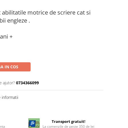
abilitatile motrice de scriere cat si
bii engleze .
ani +
A IN COS
e ajutor?
0734366099
informatii
!
Transport gratuit!
enta
La comenzile de peste 350 de lei