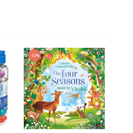
-12%
-15%