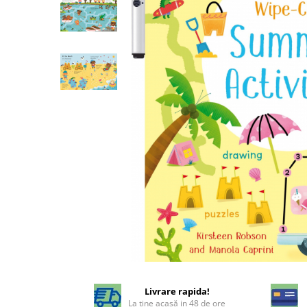
Livrare rapida!
La tine acasă in 48 de ore