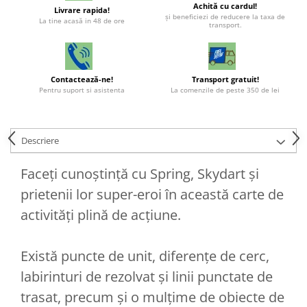
Achită cu cardul!
Livrare rapida!
şi beneficiezi de reducere la taxa de
La tine acasă in 48 de ore
transport.
Contactează-ne!
Transport gratuit!
Pentru suport si asistenta
La comenzile de peste 350 de lei
Descriere
Faceți cunoștință cu Spring, Skydart și
prietenii lor super-eroi în această carte de
activități plină de acțiune.
Există puncte de unit, diferențe de cerc,
labirinturi de rezolvat și linii punctate de
trasat, precum și o mulțime de obiecte de