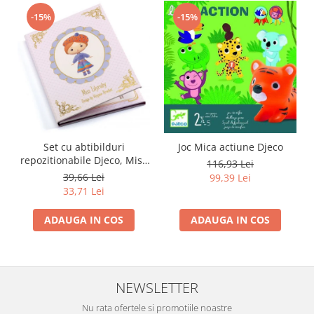
-15%
-15%
Set cu abtibilduri
Joc Mica actiune Djeco
repozitionabile Djeco, Miss
116,93 Lei
Lilyruby
39,66 Lei
99,39 Lei
33,71 Lei
ADAUGA IN COS
ADAUGA IN COS
NEWSLETTER
Nu rata ofertele si promotiile noastre