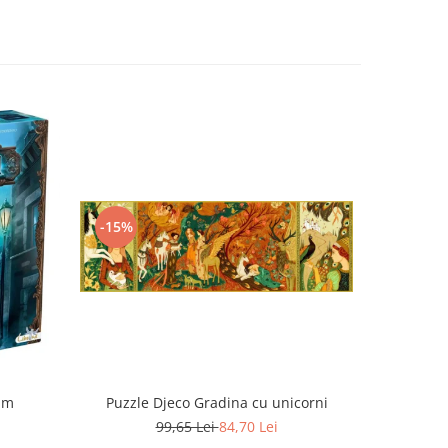
-15%
-15%
um
Puzzle Djeco Gradina cu unicorni
Puzzle D
99,65 Lei
84,70 Lei