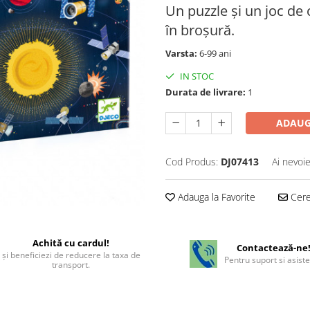
Un puzzle și un joc de o
în broșură.
Varsta:
6-99 ani
IN STOC
Durata de livrare:
1
ADAUG
Cod Produs:
DJ07413
Ai nevoie
Adauga la Favorite
Cere 
Achită cu cardul!
Contactează-ne
şi beneficiezi de reducere la taxa de
Pentru suport si asist
transport.