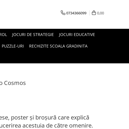
0734366099
0,00
 ROL
JOCURI DE STRATEGIE
JOCURI EDUCATIVE
PUZZLE-URI
RECHIZITE SCOALA GRADINITA
eco Cosmos
ese, poster și broșură care explică
cucerirea acestuia de către omenire.