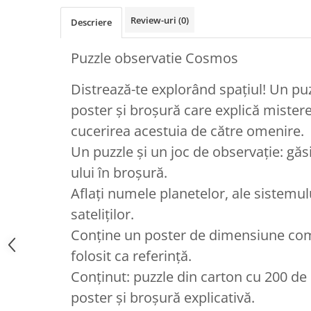
Review-uri
(0)
Descriere
Puzzle observatie Cosmos
Distrează-te explorând spațiul! Un puz
poster și broșură care explică misterel
cucerirea acestuia de către omenire.
Un puzzle și un joc de observație: găsiț
ului în broșură.
Aflați numele planetelor, ale sistemulu
sateliților.
Conține un poster de dimensiune com
folosit ca referință.
Conținut: puzzle din carton cu 200 de 
poster și broșură explicativă.