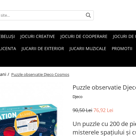
EBELUŞI
JOCURI CREATIVE
JOCURI DE COOPERARE
JOCURI DE
 LICENTA
JUCARII DE EXTERIOR
JUCARII MUZICALE
PROMOTII
 ani /
Puzzle observatie Djeco Cosmos
Puzzle observatie Dj
Djeco
90,50 Lei
76,92 Lei
Un puzzle cu 200 de pi
misterele spațiului și 