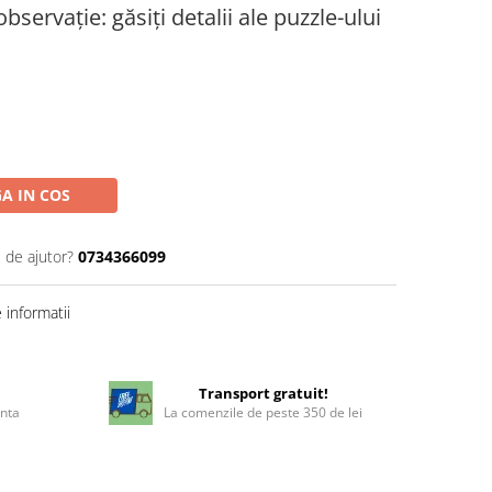
bservație: găsiți detalii ale puzzle-ului
A IN COS
 de ajutor?
0734366099
informatii
!
Transport gratuit!
enta
La comenzile de peste 350 de lei