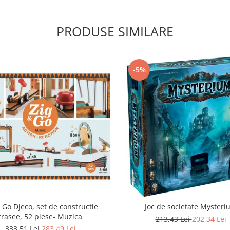
PRODUSE SIMILARE
-5%
 Go Djeco, set de constructie
Joc de societate Mysteri
trasee, 52 piese- Muzica
213,43 Lei
202,34 Lei
333,51 Lei
283,49 Lei