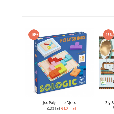
-15%
-15%
Joc Polyssimo Djeco
Zig &
110,83 Lei
94,21 Lei