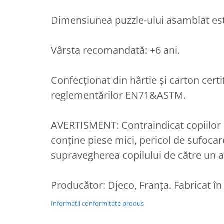
Dimensiunea puzzle-ului asamblat est
Vârsta recomandată: +6 ani.
Confecționat din hârtie și carton cer
reglementărilor EN71&ASTM.
AVERTISMENT: Contraindicat copiilor 
conține piese mici, pericol de sufoc
supravegherea copilului de către un ad
Producător: Djeco, Franța. Fabricat în
Informatii conformitate produs