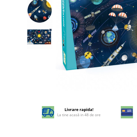
Livrare rapida!
La tine acasă in 48 de ore