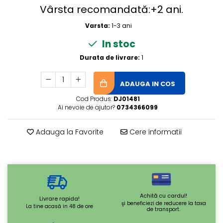
Vârsta recomandată:+2 ani.
Varsta:
1-3 ani
In stoc
Durata de livrare:
1
ADAUGA IN COS
Cod Produs:
DJ01481
Ai nevoie de ajutor?
0734366099
Adauga la Favorite
Cere informatii
Achită cu cardul!
Livrare rapida!
şi beneficiezi de reducere la taxa
La tine acasă in 48 de ore
de transport.