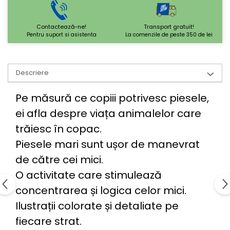
Contactează-ne!
Transport gratuit!
Pentru suport si asistenta
La comenzile de peste 350 de lei
Descriere
Pe măsură ce copiii potrivesc piesele,
ei afla despre viața animalelor care
trăiesc în copac.
Piesele mari sunt ușor de manevrat
de către cei mici.
O activitate care stimulează
concentrarea și logica celor mici.
Ilustrații colorate și detaliate pe
fiecare strat.