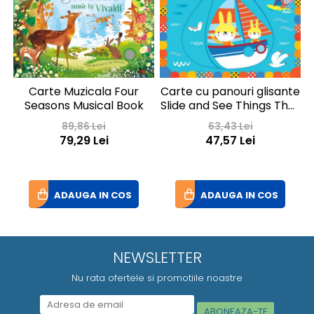
Carte Muzicala Four
Carte cu panouri glisante
P
Seasons Musical Book
Slide and See Things That
Go
89,86 Lei
63,43 Lei
79,29 Lei
47,57 Lei
ADAUGA IN COS
ADAUGA IN COS
NEWSLETTER
Nu rata ofertele si promotiile noastre