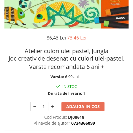
86,43 Lei
73,46 Lei
Atelier culori ulei pastel, Jungla
Joc creativ de desenat cu culori ulei-pastel.
Varsta recomandata 6 ani +
Varsta:
6-99 ani
IN STOC
Durata de livrare:
1
ADAUGA IN COS
Cod Produs:
DJ08618
Ai nevoie de ajutor?
0734366099