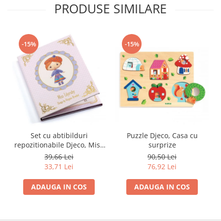
PRODUSE SIMILARE
-15%
-15%
Set cu abtibilduri
Puzzle Djeco, Casa cu
repozitionabile Djeco, Miss
surprize
Lilyruby
39,66 Lei
90,50 Lei
33,71 Lei
76,92 Lei
ADAUGA IN COS
ADAUGA IN COS