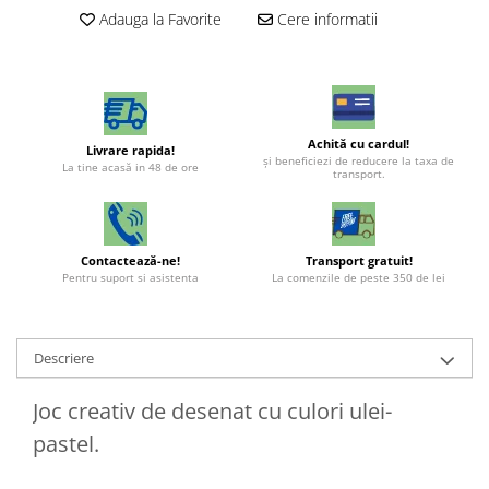
Adauga la Favorite
Cere informatii
Achită cu cardul!
Livrare rapida!
şi beneficiezi de reducere la taxa de
La tine acasă in 48 de ore
transport.
Contactează-ne!
Transport gratuit!
Pentru suport si asistenta
La comenzile de peste 350 de lei
Descriere
Joc creativ de desenat cu culori ulei-
pastel.