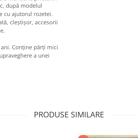
ac, după modelul
e cu ajutorul rozetei.
ă, cleștișor, accesorii
e.
ani. Conține părți mici
a supraveghere a unei
PRODUSE SIMILARE