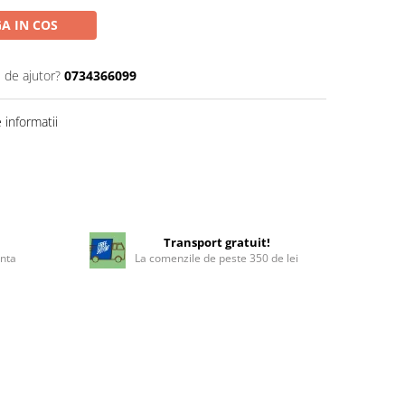
A IN COS
 de ajutor?
0734366099
informatii
!
Transport gratuit!
enta
La comenzile de peste 350 de lei