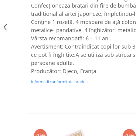
Confecționează brățări din fire de bumb
tradițional al artei japoneze, împletindu-l
Conține 1 rozetă, 4 mosoare de ață colorat
metalice- pandative, 4 înghizători metalic
Vârsta recomandată: 6 – 11 ani.
Avertisment: Contraindicat copiilor sub 3 
ce pot fi înghițite.A se utiliza sub strict
persoane adulte.
Producător: Djeco, Franța
Informatii conformitate produs
-15%
-15%