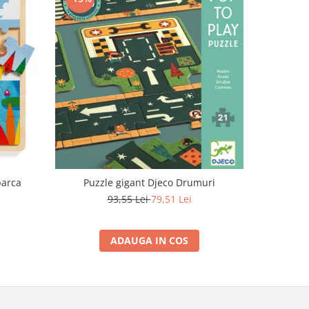
-12%
barca
Puzzle gigant Djeco Drumuri
Puzzle 
93,55 Lei
79,51 Lei
ADAUGA IN COS