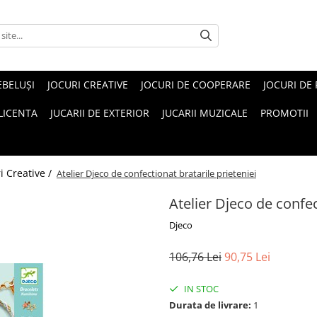
EBELUŞI
JOCURI CREATIVE
JOCURI DE COOPERARE
JOCURI DE
 LICENTA
JUCARII DE EXTERIOR
JUCARII MUZICALE
PROMOTII
i Creative /
Atelier Djeco de confectionat bratarile prieteniei
Atelier Djeco de confec
Djeco
106,76 Lei
90,75 Lei
IN STOC
Durata de livrare:
1