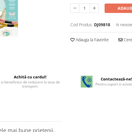
ADAUG
Cod Produs:
DJ09818
Ai nevoie
Adauga la Favorite
Cere 
Achită cu cardul!
Contactează-ne
şi beneficiezi de reducere la taxa de
Pentru suport si asist
transport.
cele mai bune prietenii.