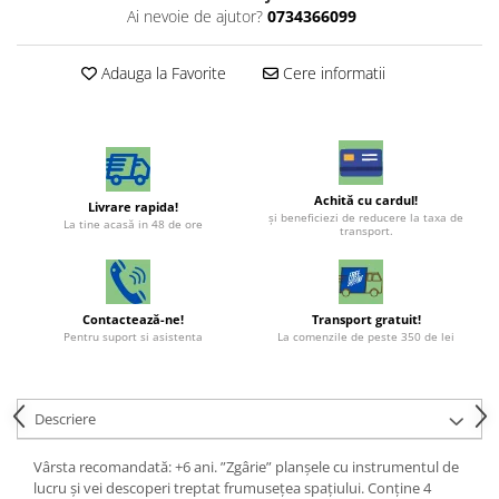
Ai nevoie de ajutor?
0734366099
Adauga la Favorite
Cere informatii
Achită cu cardul!
Livrare rapida!
şi beneficiezi de reducere la taxa de
La tine acasă in 48 de ore
transport.
Contactează-ne!
Transport gratuit!
Pentru suport si asistenta
La comenzile de peste 350 de lei
Descriere
Vârsta recomandată: +6 ani. ”Zgârie” planșele cu instrumentul de
lucru și vei descoperi treptat frumusețea spațiului. Conține 4