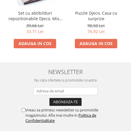
Set cu abtibilduri
Puzzle Djeco, Casa cu
repozitionabile Djeco, Miss
surprize
Lilyruby
39,66 Lei
90,50 Lei
33,71 Lei
76,92 Lei
ADAUGA IN COS
ADAUGA IN COS
NEWSLETTER
Nu rata ofertele si promotiile noastre
Vreau sa primesc newsletter cu promotiile
magazinului. Afla mai multe in
Politica de
Confidentialitate