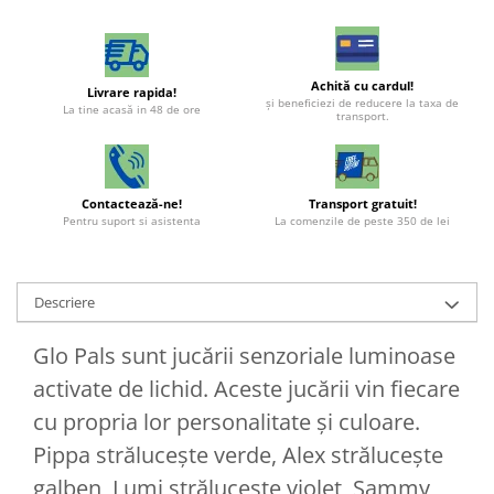
Achită cu cardul!
Livrare rapida!
şi beneficiezi de reducere la taxa de
La tine acasă in 48 de ore
transport.
Contactează-ne!
Transport gratuit!
Pentru suport si asistenta
La comenzile de peste 350 de lei
Descriere
Glo Pals sunt jucării senzoriale luminoase
activate de lichid. Aceste jucării vin fiecare
cu propria lor personalitate și culoare.
Pippa strălucește verde, Alex strălucește
galben, Lumi strălucește violet, Sammy