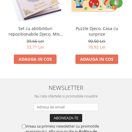
Set cu abtibilduri
Puzzle Djeco, Casa cu
repozitionabile Djeco, Miss
surprize
Lilyruby
39,66 Lei
90,50 Lei
33,71 Lei
76,92 Lei
ADAUGA IN COS
ADAUGA IN COS
NEWSLETTER
Nu rata ofertele si promotiile noastre
Vreau sa primesc newsletter cu promotiile
magazinului. Afla mai multe in
Politica de