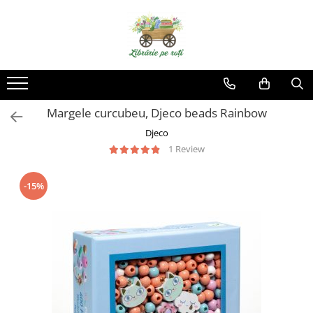
Margele curcubeu, Djeco beads Rainbow
Djeco
1 Review
-15%