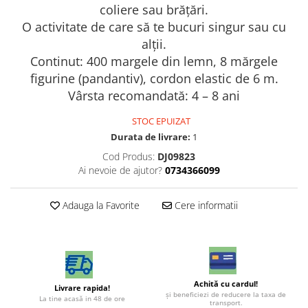
coliere sau brățări.
O activitate de care să te bucuri singur sau cu
alții.
Continut: 400 margele din lemn, 8 mărgele
figurine (pandantiv), cordon elastic de 6 m.
Vârsta recomandată: 4 – 8 ani
STOC EPUIZAT
Durata de livrare:
1
Cod Produs:
DJ09823
Ai nevoie de ajutor?
0734366099
Adauga la Favorite
Cere informatii
Achită cu cardul!
Livrare rapida!
şi beneficiezi de reducere la taxa de
La tine acasă in 48 de ore
transport.