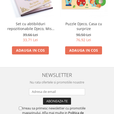
Set cu abtibilduri
Puzzle Djeco, Casa cu
repozitionabile Djeco, Miss
surprize
Lilyruby
39,66 Lei
90,50 Lei
33,71 Lei
76,92 Lei
ADAUGA IN COS
ADAUGA IN COS
NEWSLETTER
Nu rata ofertele si promotiile noastre
Vreau sa primesc newsletter cu promotiile
magazinului. Afla mai multe in
Politica de