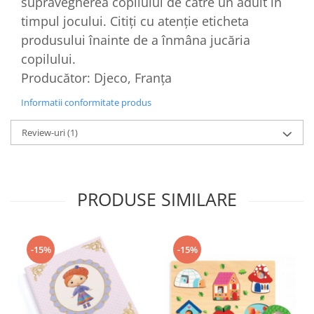
supravegherea copilului de către un adult în
timpul jocului. Citiți cu atenție eticheta
produsului înainte de a înmâna jucăria
copilului.
Producător: Djeco, Franța
Informatii conformitate produs
Review-uri
(1)
PRODUSE SIMILARE
-15%
-15%