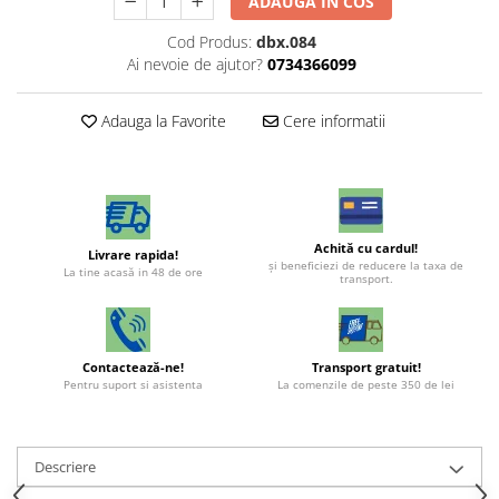
ADAUGA IN COS
Cod Produs:
dbx.084
Ai nevoie de ajutor?
0734366099
Adauga la Favorite
Cere informatii
Achită cu cardul!
Livrare rapida!
şi beneficiezi de reducere la taxa de
La tine acasă in 48 de ore
transport.
Contactează-ne!
Transport gratuit!
Pentru suport si asistenta
La comenzile de peste 350 de lei
Descriere