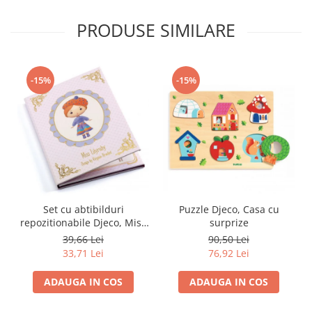
PRODUSE SIMILARE
-15%
-15%
Set cu abtibilduri
Puzzle Djeco, Casa cu
repozitionabile Djeco, Miss
surprize
Lilyruby
39,66 Lei
90,50 Lei
33,71 Lei
76,92 Lei
ADAUGA IN COS
ADAUGA IN COS