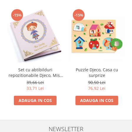
-15%
-15%
Set cu abtibilduri
Puzzle Djeco, Casa cu
repozitionabile Djeco, Miss
surprize
Lilyruby
39,66 Lei
90,50 Lei
33,71 Lei
76,92 Lei
ADAUGA IN COS
ADAUGA IN COS
NEWSLETTER