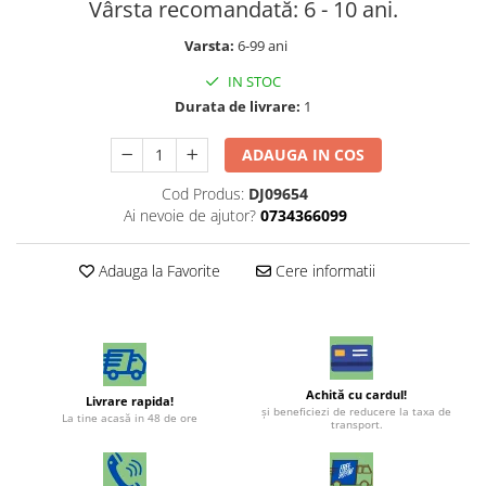
Vârsta recomandată: 6 - 10 ani.
Varsta:
6-99 ani
IN STOC
Durata de livrare:
1
ADAUGA IN COS
Cod Produs:
DJ09654
Ai nevoie de ajutor?
0734366099
Adauga la Favorite
Cere informatii
Achită cu cardul!
Livrare rapida!
şi beneficiezi de reducere la taxa de
La tine acasă in 48 de ore
transport.