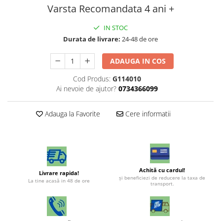
Varsta Recomandata 4 ani +
IN STOC
Durata de livrare:
24-48 de ore
ADAUGA IN COS
Cod Produs:
G114010
Ai nevoie de ajutor?
0734366099
Adauga la Favorite
Cere informatii
Achită cu cardul!
Livrare rapida!
şi beneficiezi de reducere la taxa de
La tine acasă in 48 de ore
transport.