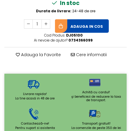
In stoc
Durata de livrare:
24-48 de ore
ADAUGA IN COS
Cod Produs:
DJ05100
Ai nevoie de ajutor?
0734366099
Adauga la Favorite
Cere informatii
Achită cu cardul!
Livrare rapida!
şi beneficiezi de reducere la taxa
La tine acasă in 48 de ore
de transport.
Contactează-ne!
Transport gratuit!
Pentru suport si asistenta
La comenzile de peste 350 de lei