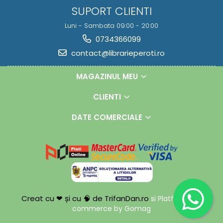
SUPORT CLIENTI
Luni - Sambata 09:00 - 20:00
0734366099
contact@librarieperoti.ro
MAGAZINUL MEU
CLIENTI
DATE COMERCIALE
Creat cu ❤ și cu 🧠 de TrifanDan.ro
si
Platforma E-
commerce by Gomag