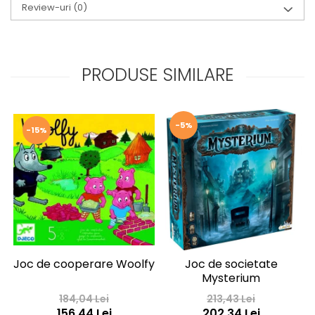
Review-uri
(0)
PRODUSE SIMILARE
-5%
-15%
Joc de cooperare Woolfy
Joc de societate
Mysterium
184,04 Lei
213,43 Lei
156,44 Lei
202,34 Lei