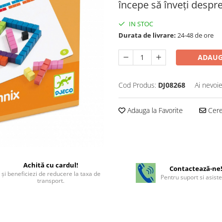
începe să înveți despr
IN STOC
Durata de livrare:
24-48 de ore
ADAUG
Cod Produs:
DJ08268
Ai nevoie
Adauga la Favorite
Cere 
Achită cu cardul!
Contactează-ne
şi beneficiezi de reducere la taxa de
Pentru suport si asist
transport.