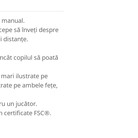
c manual.
ncepe să înveți despre
 distanțe.
 încât copilul să poată
 mari ilustrate pe
strate pe ambele fețe,
ru un jucător.
n certificate FSC®.