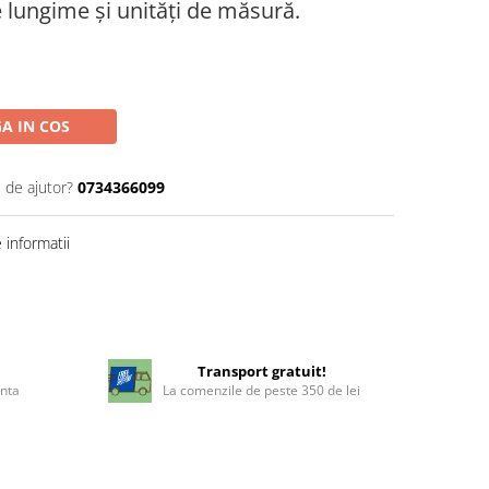
e lungime și unități de măsură.
A IN COS
 de ajutor?
0734366099
informatii
!
Transport gratuit!
enta
La comenzile de peste 350 de lei