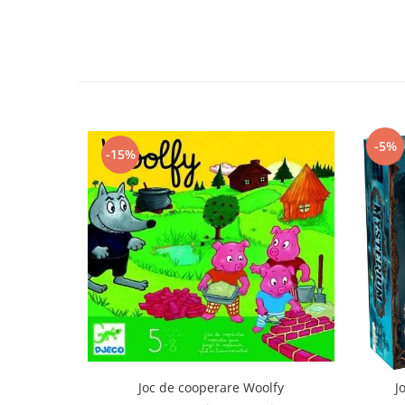
-5%
-15%
Joc de cooperare Woolfy
J