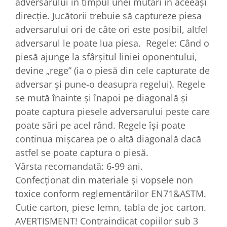
adversarului în timpul unei mutări în aceeaşi
direcţie. Jucătorii trebuie să captureze piesa
adversarului ori de câte ori este posibil, altfel
adversarul le poate lua piesa. Regele: Când o
piesă ajunge la sfârşitul liniei oponentului,
devine „rege” (ia o piesă din cele capturate de
adversar şi pune-o deasupra regelui). Regele
se mută înainte şi înapoi pe diagonală şi
poate captura piesele adversarului peste care
poate sări pe acel rând. Regele îşi poate
continua mişcarea pe o altă diagonală dacă
astfel se poate captura o piesă.
Vârsta recomandată: 6-99 ani.
Confecționat din materiale și vopsele non
toxice conform reglementărilor EN71&ASTM.
Cutie carton, piese lemn, tabla de joc carton.
AVERTISMENT! Contraindicat copiilor sub 3