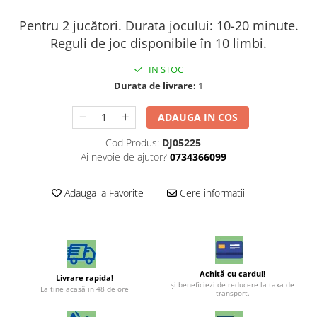
Pentru 2 jucători. Durata jocului: 10-20 minute.
Reguli de joc disponibile în 10 limbi.
IN STOC
Durata de livrare:
1
ADAUGA IN COS
Cod Produs:
DJ05225
Ai nevoie de ajutor?
0734366099
Adauga la Favorite
Cere informatii
Achită cu cardul!
Livrare rapida!
şi beneficiezi de reducere la taxa de
La tine acasă in 48 de ore
transport.