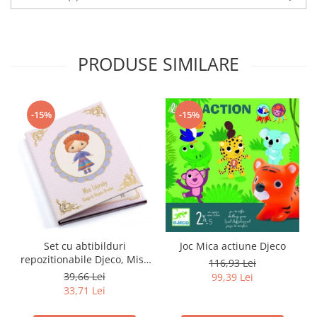
PRODUSE SIMILARE
-15%
-15%
Set cu abtibilduri
Joc Mica actiune Djeco
repozitionabile Djeco, Miss
116,93 Lei
Lilyruby
39,66 Lei
99,39 Lei
33,71 Lei