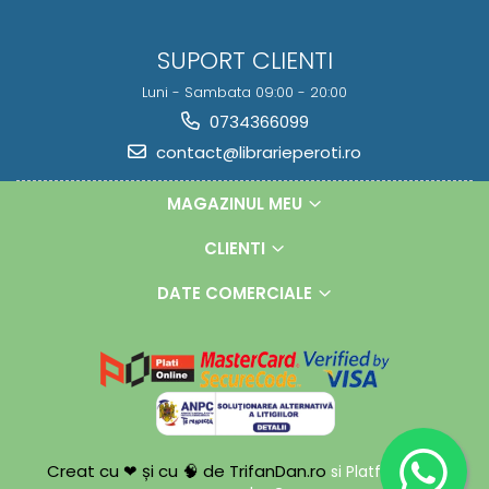
SUPORT CLIENTI
Luni - Sambata 09:00 - 20:00
0734366099
contact@librarieperoti.ro
MAGAZINUL MEU
CLIENTI
DATE COMERCIALE
Creat cu ❤ și cu 🧠 de TrifanDan.ro
si
Platforma E-