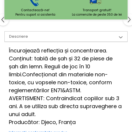
Contactează-ne!
Transport gratuit!
Pentru suport si asistenta
La comenzile de peste 350 de lei
Descriere
Încurajează reflecția și concentrarea.
Conținut: tablă de șah și 32 de piese de
șah din lemn. Reguli de joc în 10
limbi.
Confecționat din materiale non-
toxice, cu vopsele non-toxice, conform
reglementărilor EN71&ASTM.
AVERTISMENT: Contraindicat copiilor sub 3
ani. A se utiliza sub directa supraveghere a
unui adult.
Producător: Djeco, Franța