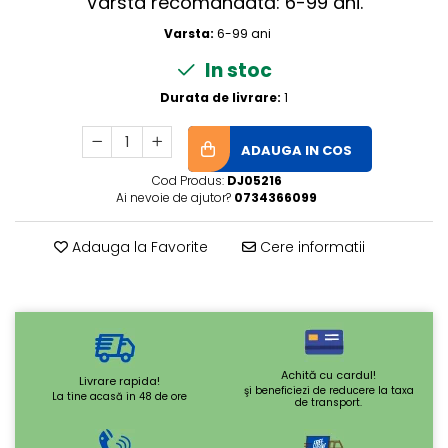
Vârsta recomandată: 6-99 ani.
Varsta:
6-99 ani
In stoc
Durata de livrare:
1
ADAUGA IN COS
Cod Produs:
DJ05216
Ai nevoie de ajutor?
0734366099
Adauga la Favorite
Cere informatii
Achită cu cardul!
Livrare rapida!
şi beneficiezi de reducere la taxa
La tine acasă in 48 de ore
de transport.