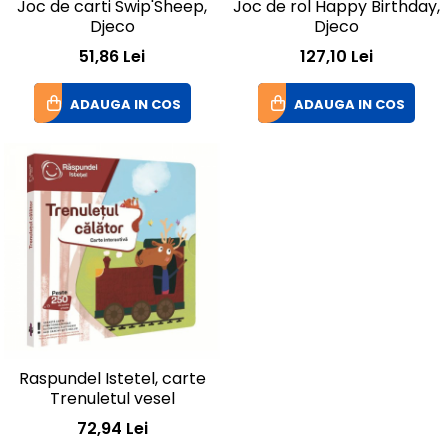
Joc de carti Swip'Sheep,
Joc de rol Happy Birthday,
Djeco
Djeco
51,86 Lei
127,10 Lei
ADAUGA IN COS
ADAUGA IN COS
Raspundel Istetel, carte
Trenuletul vesel
72,94 Lei