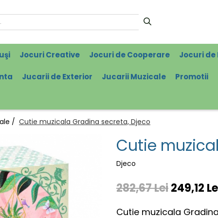
uşi
Jocuri Creative
Jocuri de Cooperare
Jocuri de 
enta
Jucarii de Exterior
Jucarii Muzicale
Promotii
cale /
Cutie muzicala Gradina secreta, Djeco
Cutie muzical
Djeco
282,67 Lei
249,12 Le
Cutie muzicala Gradina