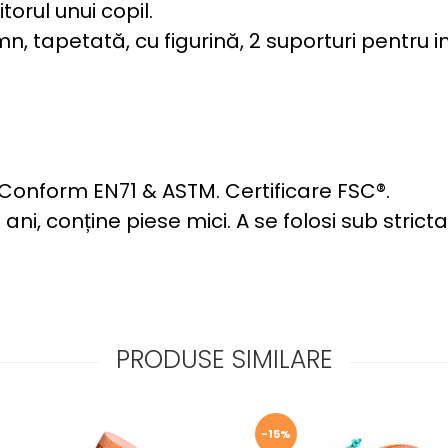
orul unui copil.
mn, tapetată, cu figurină, 2 suporturi pentru ine
. Conform EN71 & ASTM. Certificare FSC®.
ani, conține piese mici. A se folosi sub stri
PRODUSE SIMILARE
-15%