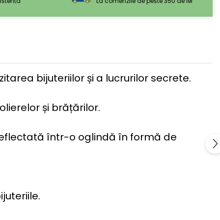
sistenta
La comenzile de peste 350 de lei
rea bijuteriilor și a lucrurilor secrete.
erelor și brățărilor.
 reflectată într-o oglindă în formă de
uteriile.