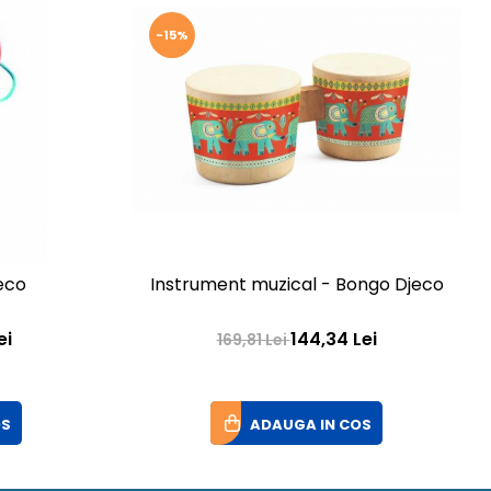
-15%
Instrument muzical - Bongo Djeco
eco
144,34 Lei
ei
169,81 Lei
ADAUGA IN COS
OS