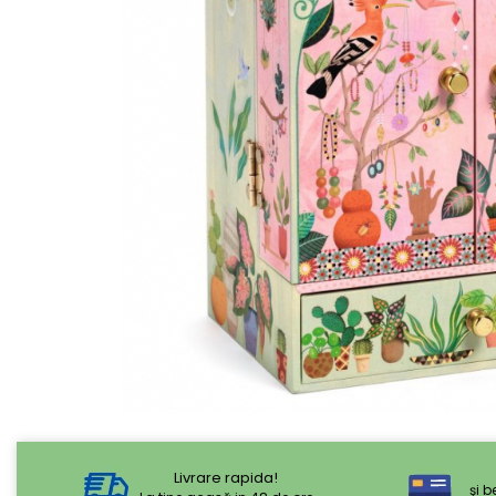
Livrare rapida!
şi b