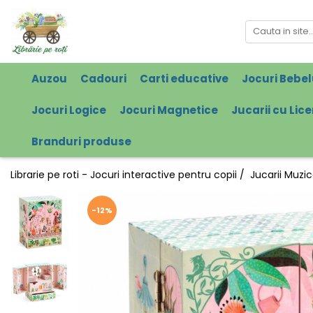
Auzou
Cadouri
Carti educative
Jocuri Bebel
Jocuri Logice
Jocuri Magnetice
Jucarii cu Lic
Branduri produse
Librarie pe roti - Jocuri interactive pentru copii /
Jucarii Muzi
-12%