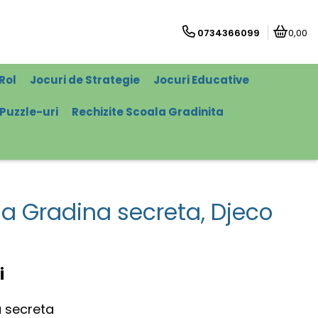
0734366099
0,00
Rol
Jocuri de Strategie
Jocuri Educative
Puzzle-uri
Rechizite Scoala Gradinita
a Gradina secreta, Djeco
i
 secreta