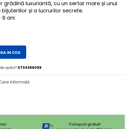
 grădină luxuriantă, cu un sertar mare și unul
juteriilor și a lucrurilor secrete.
 6 ani
GA IN COS
 de ajutor?
0734366099
Cere informatii
ne!
Transport gratuit!