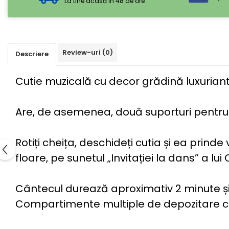
La tine acasă in 48 de ore
Review-uri
(0)
Descriere
Cutie muzicală cu decor grădină luxuriantă,
Are, de asemenea, două suporturi pentru in
Rotiți cheița, deschideți cutia și ea prind
floare, pe sunetul „Invitației la dans” a l
Cântecul durează aproximativ 2 minute ș
Compartimente multiple de depozitare căpt