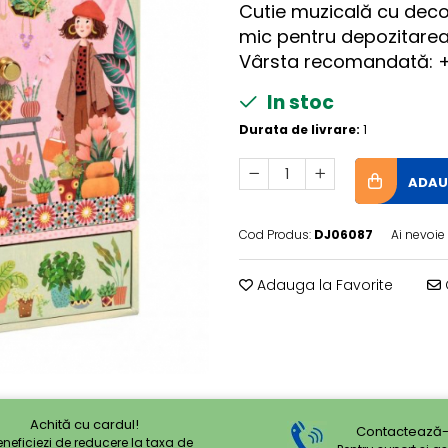
Cutie muzicală cu decor
mic pentru depozitarea bi
Vârsta recomandată: +
In stoc
Durata de livrare:
1
ADAU
Cod Produs:
DJ06087
Ai nevoie
Adauga la Favorite
Achită cu cardul!
Contactează-
eneficiezi de reducere la taxa de