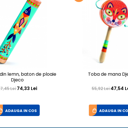
 din lemn, baton de ploaie
Toba de mana Dj
Djeco
74,33 Lei
47,54 L
7,45 Lei
55,92 Lei
ADAUGA IN COS
ADAUGA IN C