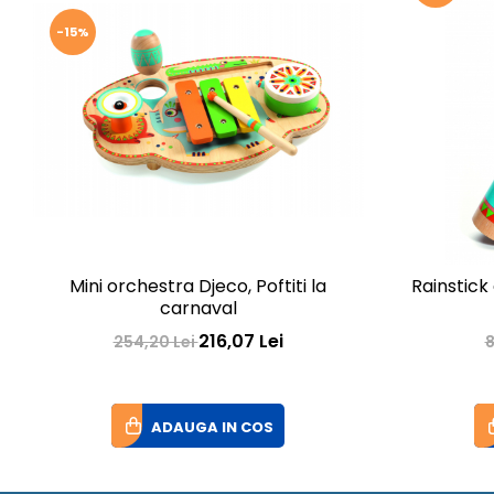
-15%
Mini orchestra Djeco, Poftiti la
Rainstick
carnaval
216,07 Lei
254,20 Lei
8
ADAUGA IN COS