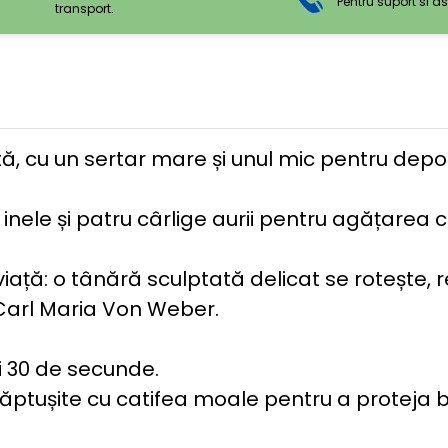
Pentru suport si a
transport.
 cu un sertar mare și unul mic pentru depozita
ele și patru cârlige aurii pentru agățarea coli
e viață: o tânără sculptată delicat se rotește,
ui Carl Maria Von Weber.
i 30 de secunde.
ușite cu catifea moale pentru a proteja bij