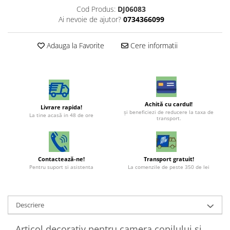
Cod Produs:
DJ06083
Ai nevoie de ajutor?
0734366099
Adauga la Favorite
Cere informatii
Achită cu cardul!
Livrare rapida!
şi beneficiezi de reducere la taxa de
La tine acasă in 48 de ore
transport.
Contactează-ne!
Transport gratuit!
Pentru suport si asistenta
La comenzile de peste 350 de lei
Descriere
Articol decorativ pentru camera copilului și