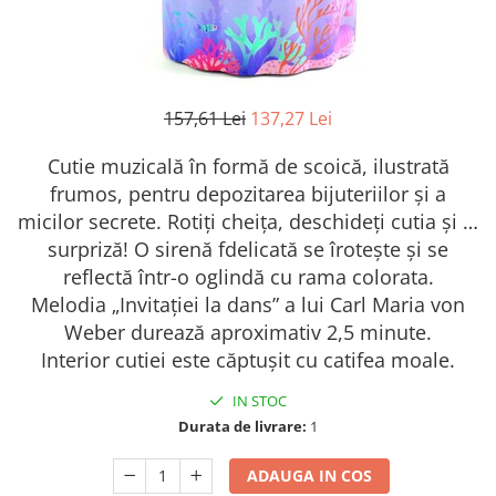
157,61 Lei
137,27 Lei
Cutie muzicală în formă de scoică, ilustrată
frumos, pentru depozitarea bijuteriilor și a
micilor secrete. Rotiți cheița, deschideți cutia și …
surpriză! O sirenă fdelicată se îrotește și se
reflectă într-o oglindă cu rama colorata.
Melodia „Invitației la dans” a lui Carl Maria von
Weber durează aproximativ 2,5 minute.
Interior cutiei este căptușit cu catifea moale.
IN STOC
Durata de livrare:
1
ADAUGA IN COS