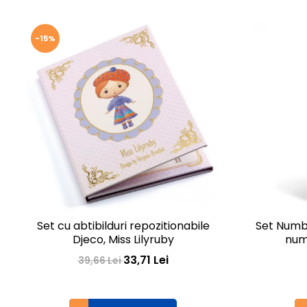
-15%
Set cu abtibilduri repozitionabile
Set Numbe
Djeco, Miss Lilyruby
num
33,71 Lei
39,66 Lei