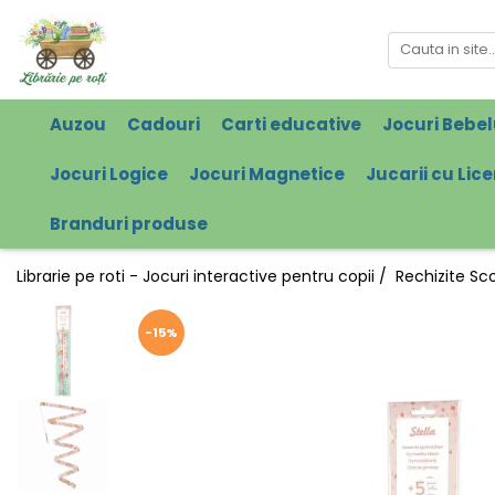
Auzou
Cadouri
Carti educative
Jocuri Bebel
Jocuri Logice
Jocuri Magnetice
Jucarii cu Lic
Branduri produse
Librarie pe roti - Jocuri interactive pentru copii /
Rechizite Sc
-15%