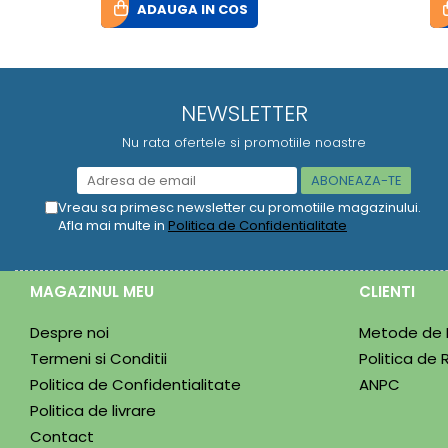
ADAUGA IN COS
NEWSLETTER
Nu rata ofertele si promotiile noastre
Vreau sa primesc newsletter cu promotiile magazinului.
Afla mai multe in
Politica de Confidentialitate
MAGAZINUL MEU
CLIENTI
Despre noi
Metode de 
Termeni si Conditii
Politica de 
Politica de Confidentialitate
ANPC
Politica de livrare
Contact