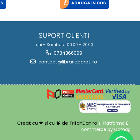
OS
ADAUGA IN COS
SUPORT CLIENTI
Luni - Sambata 09:00 - 20:00
0734366099
contact@librarieperoti.ro
Creat cu ❤ și cu 🧠 de TrifanDan.ro
si
Platforma E-
commerce by Gomag