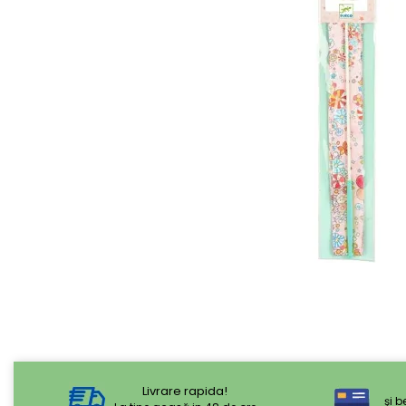
Livrare rapida!
şi b