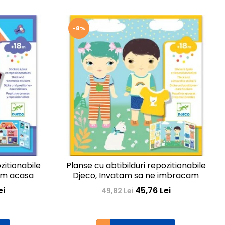
-8%
zitionabile
Planse cu abtibilduri repozitionabile
em acasa
Djeco, Invatam sa ne imbracam
ei
45,76 Lei
49,82 Lei