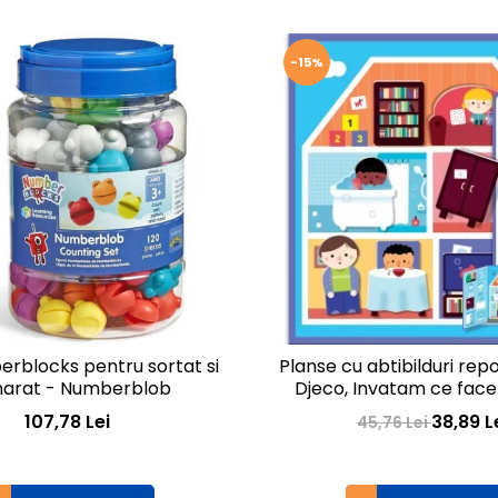
-15%
rblocks pentru sortat si
Planse cu abtibilduri repo
arat - Numberblob
Djeco, Invatam ce fac
107,78 Lei
38,89 L
45,76 Lei