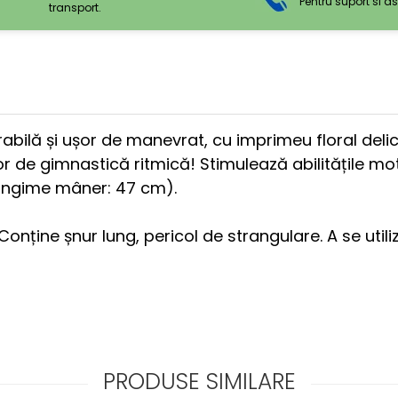
Pentru suport si a
transport.
bilă și ușor de manevrat, cu imprimeu floral delic
 de gimnastică ritmică! Stimulează abilitățile motor
Lungime mâner: 47 cm).
Conține șnur lung, pericol de strangulare. A se ut
PRODUSE SIMILARE