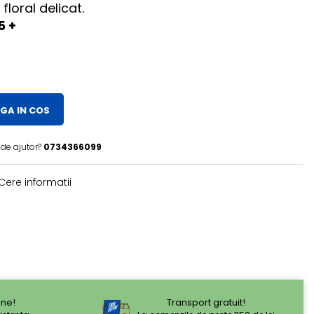
loral delicat.
5 +
GA IN COS
 de ajutor?
0734366099
Cere informatii
ne!
Transport gratuit!