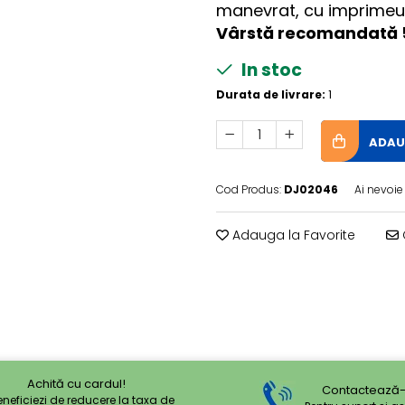
manevrat, cu imprimeu f
Vârstă recomandată 
In stoc
Durata de livrare:
1
ADAU
Cod Produs:
DJ02046
Ai nevoie
Adauga la Favorite
Achită cu cardul!
Contactează-
eneficiezi de reducere la taxa de