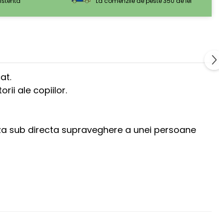
sistenta
La comenzile de peste 350 de lei
at.
ii ale copiilor.
iliza sub directa supraveghere a unei persoane