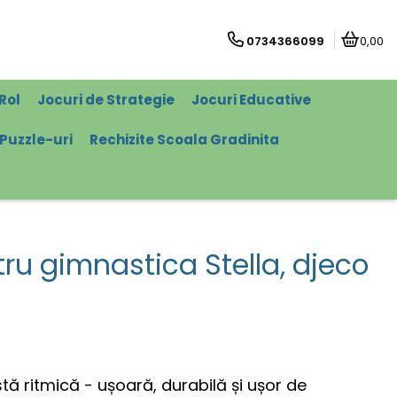
0734366099
0,00
Rol
Jocuri de Strategie
Jocuri Educative
Puzzle-uri
Rechizite Scoala Gradinita
ru gimnastica Stella, djeco
ă ritmică - ușoară, durabilă și ușor de