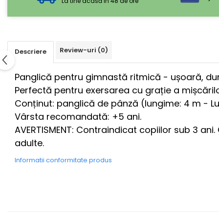
La tine acasă in 48 de ore
Review-uri
(0)
Descriere
Panglică pentru gimnastă ritmică - ușoară, dura
Perfectă pentru exersarea cu grație a mișcărilor
Conținut: panglică de pânză (lungime: 4 m - 
Vârsta recomandată: +5 ani.
AVERTISMENT: Contraindicat copiilor sub 3 ani. 
adulte.
Informatii conformitate produs