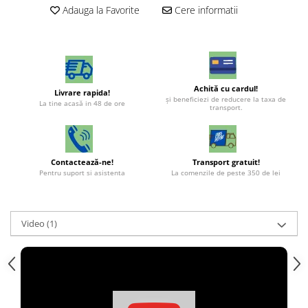
Adauga la Favorite
Cere informatii
Achită cu cardul!
Livrare rapida!
şi beneficiezi de reducere la taxa de
La tine acasă in 48 de ore
transport.
Contactează-ne!
Transport gratuit!
Pentru suport si asistenta
La comenzile de peste 350 de lei
Video
(1)