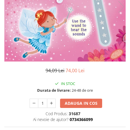
94,09 Lei
74,00 Lei
IN STOC
Durata de livrare:
24-48 de ore
ADAUGA IN COS
Cod Produs:
31687
Ai nevoie de ajutor?
0734366099