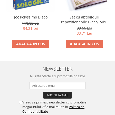
Joc Polyssimo Djeco
Set cu abtibilduri
repozitionabile Djeco, Miss
110,83 Lei
Lilyruby
39,66 Lei
94,21 Lei
33,71 Lei
ADAUGA IN COS
ADAUGA IN COS
NEWSLETTER
Nu rata ofertele si promotiile noastre
Vreau sa primesc newsletter cu promotiile
magazinului. Afla mai multe in
Politica de
Confidentialitate