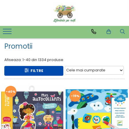
Promotii
Afiseaza:
1-
40
din
1334
produse
FILTRE
-40%
-15%