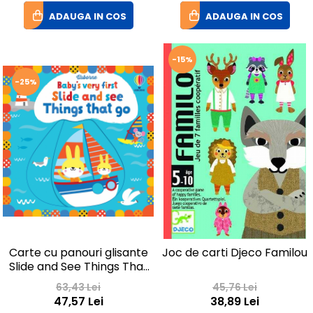
ADAUGA IN COS
ADAUGA IN COS
-15%
-25%
Carte cu panouri glisante
Joc de carti Djeco Familou
Slide and See Things That
Go
63,43 Lei
45,76 Lei
47,57 Lei
38,89 Lei