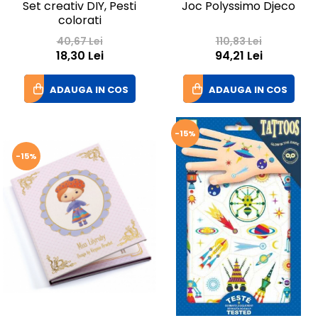
Set creativ DIY, Pesti
Joc Polyssimo Djeco
colorati
40,67 Lei
110,83 Lei
18,30 Lei
94,21 Lei
ADAUGA IN COS
ADAUGA IN COS
-15%
-15%