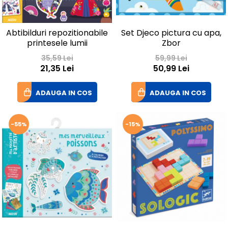
Abtibilduri repozitionabile
Set Djeco pictura cu apa,
printesele lumii
Zbor
35,59 Lei
59,99 Lei
21,35 Lei
50,99 Lei
ADAUGA IN COS
ADAUGA IN COS
-55%
-15%