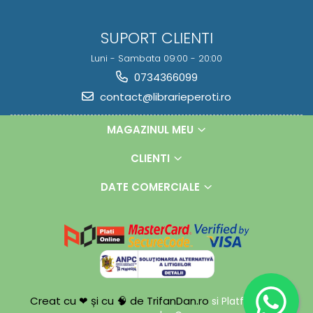
SUPORT CLIENTI
Luni - Sambata 09:00 - 20:00
0734366099
contact@librarieperoti.ro
MAGAZINUL MEU
CLIENTI
DATE COMERCIALE
Creat cu ❤ și cu 🧠 de TrifanDan.ro
si
Platforma E-