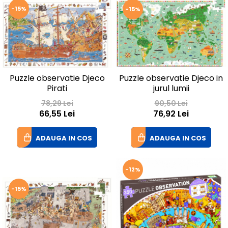
-15%
-15%
Puzzle observatie Djeco in
Puzzle observatie Djeco
jurul lumii
Pirati
90,50 Lei
78,29 Lei
76,92 Lei
66,55 Lei
ADAUGA IN COS
ADAUGA IN COS
-12%
-15%