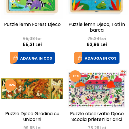
Puzzle lemn Forest Djeco
Puzzle lemn Djeco, Toti in
barca
65,08 Lei
75,24 Lei
55,31 Lei
63,96 Lei
ADAUGA IN COS
ADAUGA IN COS
-15%
-15%
Puzzle Djeco Gradina cu
Puzzle observatie Djeco
unicorni
Scoala prietenilor arici
99,65 Lei
78,29 Lei