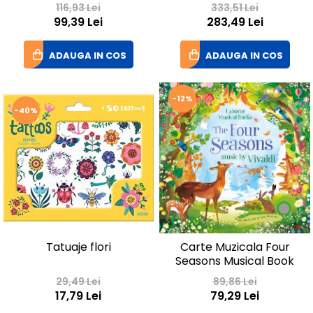
piese- Muzica
116,93 Lei
333,51 Lei
99,39 Lei
283,49 Lei
ADAUGA IN COS
ADAUGA IN COS
-12%
-40%
Tatuaje flori
Carte Muzicala Four
Seasons Musical Book
29,49 Lei
89,86 Lei
17,79 Lei
79,29 Lei