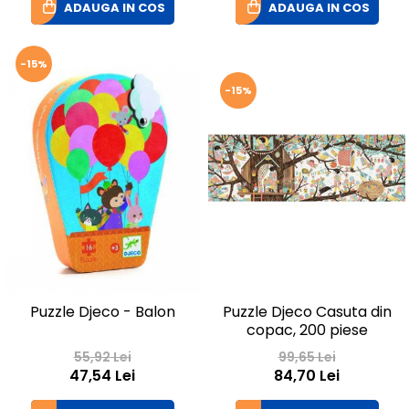
ADAUGA IN COS
ADAUGA IN COS
-15%
-15%
Puzzle Djeco - Balon
Puzzle Djeco Casuta din
copac, 200 piese
55,92 Lei
99,65 Lei
47,54 Lei
84,70 Lei