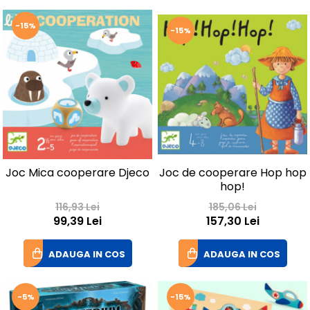
-15%
-15%
Joc Mica cooperare Djeco
Joc de cooperare Hop hop
hop!
116,93 Lei
185,06 Lei
99,39 Lei
157,30 Lei
ADAUGA IN COS
ADAUGA IN COS
-5%
-15%