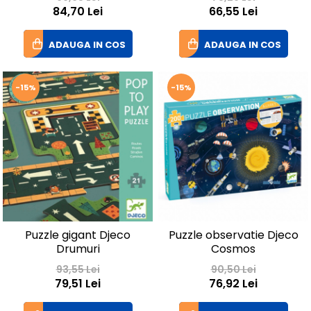
84,70 Lei
66,55 Lei
ADAUGA IN COS
ADAUGA IN COS
-15%
-15%
Puzzle gigant Djeco
Puzzle observatie Djeco
Drumuri
Cosmos
93,55 Lei
90,50 Lei
79,51 Lei
76,92 Lei