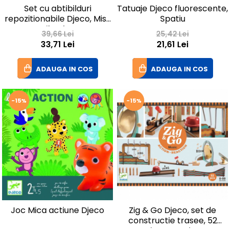
Set cu abtibilduri
Tatuaje Djeco fluorescente,
repozitionabile Djeco, Miss
Spatiu
Lilyruby
39,66 Lei
25,42 Lei
33,71 Lei
21,61 Lei
ADAUGA IN COS
ADAUGA IN COS
-15%
-15%
Joc Mica actiune Djeco
Zig & Go Djeco, set de
constructie trasee, 52