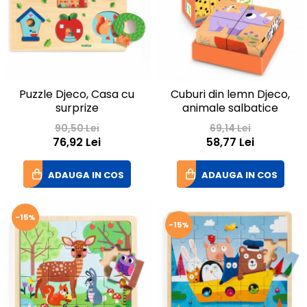
Puzzle Djeco, Casa cu
Cuburi din lemn Djeco,
surprize
animale salbatice
90,50 Lei
69,14 Lei
76,92 Lei
58,77 Lei
ADAUGA IN COS
ADAUGA IN COS
-15%
-15%