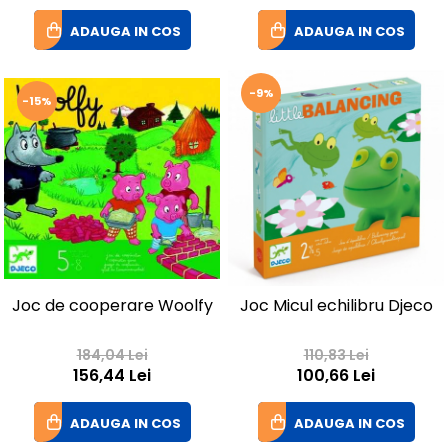
ADAUGA IN COS
ADAUGA IN COS
-9%
-15%
Joc de cooperare Woolfy
Joc Micul echilibru Djeco
184,04 Lei
110,83 Lei
156,44 Lei
100,66 Lei
ADAUGA IN COS
ADAUGA IN COS