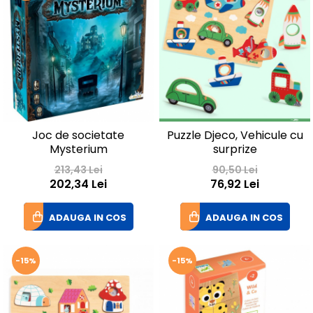
Joc de societate
Puzzle Djeco, Vehicule cu
Mysterium
surprize
213,43 Lei
90,50 Lei
202,34 Lei
76,92 Lei
ADAUGA IN COS
ADAUGA IN COS
-15%
-15%