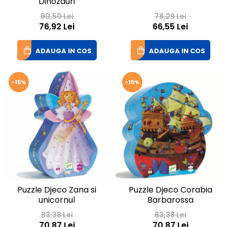
Dinozauri
90,50 Lei
78,29 Lei
76,92 Lei
66,55 Lei
ADAUGA IN COS
ADAUGA IN COS
-15%
-15%
Puzzle Djeco Zana si
Puzzle Djeco Corabia
unicornul
Barbarossa
83,38 Lei
83,38 Lei
70,87 Lei
70,87 Lei