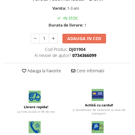
Varsta:
1-3 ani
IN STOC
Durata de livrare:
1
ADAUGA IN COS
Cod Produs:
DJ01904
Ai nevoie de ajutor?
0734366099
Adauga la Favorite
Cere informatii
Achită cu cardul!
Livrare rapida!
şi beneficiezi de reducere la taxa de
La tine acasă in 48 de ore
transport.