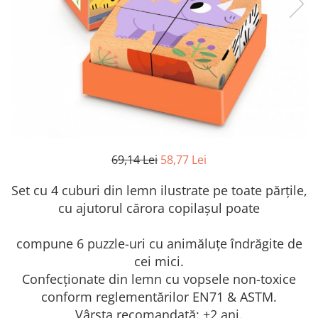
69,14 Lei
58,77 Lei
Set cu 4 cuburi din lemn ilustrate pe toate părțile,
cu ajutorul cărora copilașul poate
compune 6 puzzle-uri cu animăluțe îndrăgite de
cei mici.
Confecționate din lemn cu vopsele non-toxice
conform reglementărilor EN71 & ASTM.
Vârsta recomandată: +2 ani.