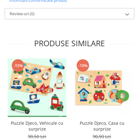
Informatii conformitate produs
Review-uri
(0)
PRODUSE SIMILARE
-15%
-15%
Puzzle Djeco, Vehicule cu
Puzzle Djeco, Casa cu
surprize
surprize
90,50 Lei
90,50 Lei