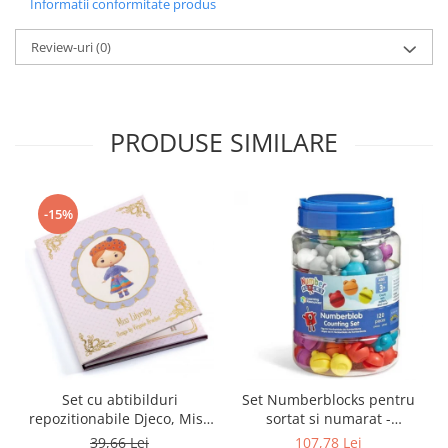
Informatii conformitate produs
Review-uri
(0)
PRODUSE SIMILARE
-15%
Set cu abtibilduri
Set Numberblocks pentru
repozitionabile Djeco, Miss
sortat si numarat -
Lilyruby
Numberblob
39,66 Lei
107,78 Lei