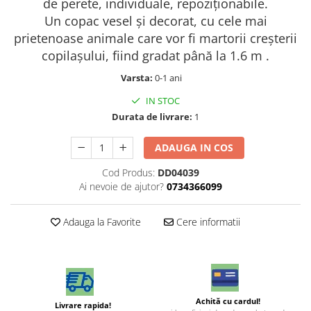
de perete, individuale, repoziţionabile.
Un copac vesel și decorat, cu cele mai
prietenoase animale care vor fi martorii creșterii
copilașului, fiind gradat până la 1.6 m .
Varsta:
0-1 ani
IN STOC
Durata de livrare:
1
ADAUGA IN COS
Cod Produs:
DD04039
Ai nevoie de ajutor?
0734366099
Adauga la Favorite
Cere informatii
Achită cu cardul!
Livrare rapida!