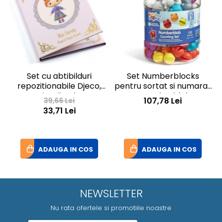
Set cu abtibilduri
Set Numberblocks
repozitionabile Djeco,
pentru sortat si numarat
Miss Lilyruby
- Numberblob
I
107,78 Lei
39,66 Lei
33,71 Lei
ADAUGA IN COS
ADAUGA IN COS
NEWSLETTER
Nu rata ofertele si promotiile noastre