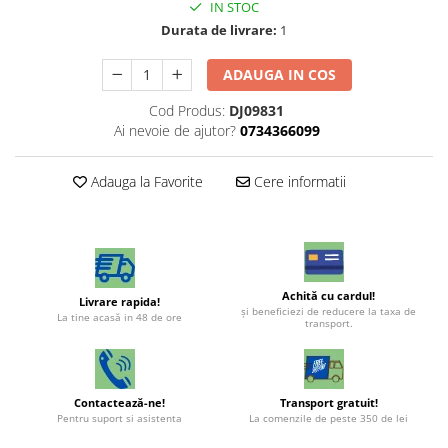
IN STOC
Durata de livrare:
1
ADAUGA IN COS
Cod Produs:
DJ09831
Ai nevoie de ajutor?
0734366099
Adauga la Favorite
Cere informatii
Achită cu cardul!
Livrare rapida!
şi beneficiezi de reducere la taxa de
La tine acasă in 48 de ore
transport.
Contactează-ne!
Transport gratuit!
Pentru suport si asistenta
La comenzile de peste 350 de lei