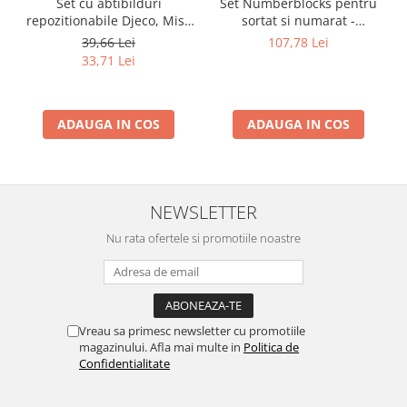
Set cu abtibilduri
Set Numberblocks pentru
repozitionabile Djeco, Miss
sortat si numarat -
Lilyruby
Numberblob
39,66 Lei
107,78 Lei
33,71 Lei
ADAUGA IN COS
ADAUGA IN COS
NEWSLETTER
Nu rata ofertele si promotiile noastre
Vreau sa primesc newsletter cu promotiile
magazinului. Afla mai multe in
Politica de
Confidentialitate