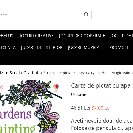
EBELUŞI
JOCURI CREATIVE
JOCURI DE COOPERARE
JOCURI DE
 LICENTA
JUCARII DE EXTERIOR
JUCARII MUZICALE
PROMOTII
izite Scoala Gradinita /
Carte de pictat cu apa Fairy Gardens Magic Paint
Carte de pictat cu apa
Usborne
46,51 Lei
37,00 Lei
Aveti nevoie doar de apa
Foloseste pensula cu apa 