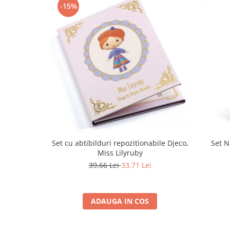
-15%
Set cu abtibilduri repozitionabile Djeco,
Set N
Miss Lilyruby
39,66 Lei
33,71 Lei
ADAUGA IN COS