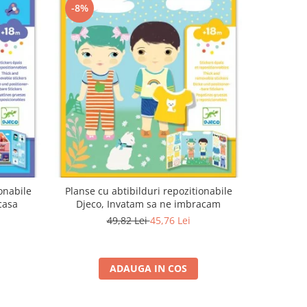
-8%
-15%
onabile
Planse cu abtibilduri repozitionabile
Set modelaj
casa
Djeco, Invatam sa ne imbracam
49,82 Lei
45,76 Lei
1
ADAUGA IN COS