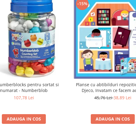
-15%
umberblocks pentru sortat si
Planse cu abtibilduri repoziti
numarat - Numberblob
Djeco, Invatam ce facem a
107,78 Lei
45,76 Lei
38,89 Lei
ADAUGA IN COS
ADAUGA IN COS