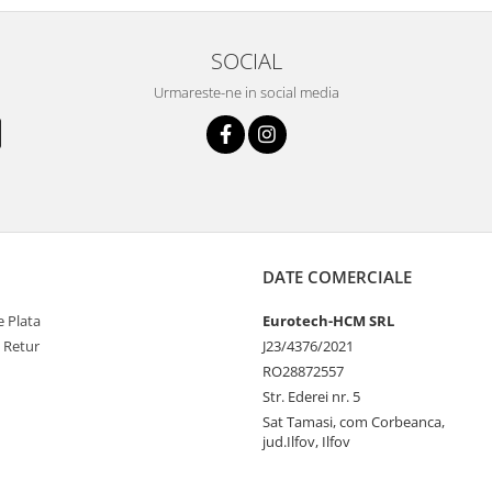
SOCIAL
Urmareste-ne in social media
DATE COMERCIALE
 Plata
Eurotech-HCM SRL
e Retur
J23/4376/2021
RO28872557
Str. Ederei nr. 5
Sat Tamasi, com Corbeanca,
jud.Ilfov, Ilfov