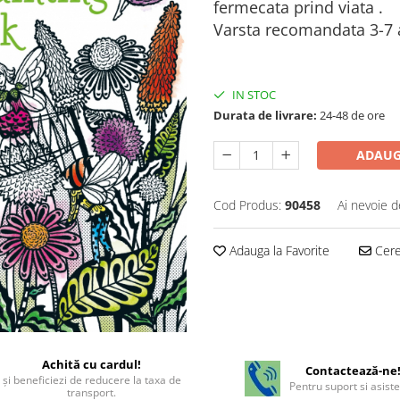
fermecata prind viata .
Varsta recomandata 3-7
IN STOC
Durata de livrare:
24-48 de ore
ADAUG
Cod Produs:
90458
Ai nevoie d
Adauga la Favorite
Cere 
Achită cu cardul!
Contactează-ne
şi beneficiezi de reducere la taxa de
Pentru suport si asist
transport.