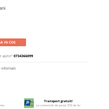
 ani
A IN COS
e ajutor?
0734366099
informatii
!
Transport gratuit!
enta
La comenzile de peste 350 de lei