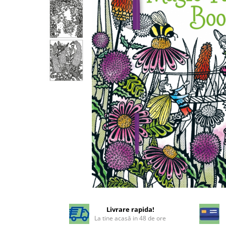
Livrare rapida!
La tine acasă in 48 de ore