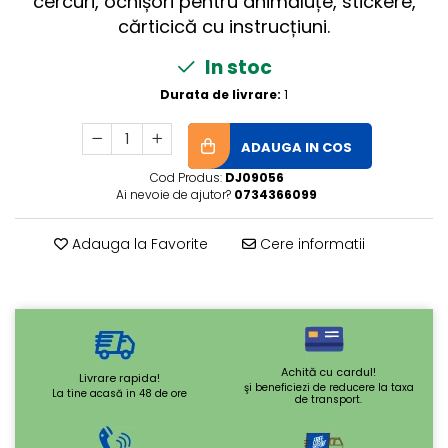
cercuri, ochișori pentru animăluțe, stickere,
cărticică cu instrucțiuni.
In stoc
Durata de livrare:
1
ADAUGA IN COS
Cod Produs:
DJ09056
Ai nevoie de ajutor?
0734366099
Adauga la Favorite
Cere informatii
Achită cu cardul!
Livrare rapida!
şi beneficiezi de reducere la taxa
La tine acasă in 48 de ore
de transport.