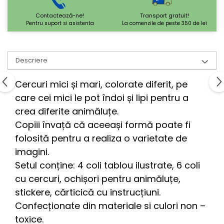
Contactează-ne!
Transport gratuit!
Pentru suport si asistenta
La comenzile de peste 350 de lei
Descriere
Cercuri mici și mari, colorate diferit, pe
care cei mici le pot îndoi și lipi pentru a
crea diferite animăluțe.
Copiii învață că aceeași formă poate fi
folosită pentru a realiza o varietate de
imagini.
Setul conține: 4 coli tablou ilustrate, 6 coli
cu cercuri, ochișori pentru animăluțe,
stickere, cărticică cu instrucțiuni.
Confecționate din materiale si culori non –
toxice.