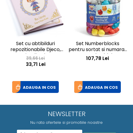
Set cu abtibilduri
Set Numberblocks
repozitionabile Djeco,
pentru sortat si numarat
Miss Lilyruby
- Numberblob
I
107,78 Lei
39,66 Lei
33,71 Lei
ADAUGA IN COS
ADAUGA IN COS
NEWSLETTER
Nu rata ofertele si promotiile noastre