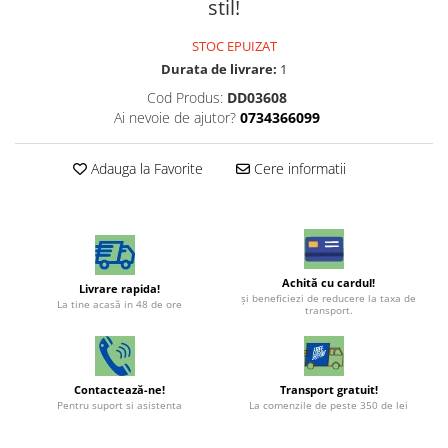
stil!
STOC EPUIZAT
Durata de livrare:
1
Cod Produs:
DD03608
Ai nevoie de ajutor?
0734366099
Adauga la Favorite
Cere informatii
Achită cu cardul!
Livrare rapida!
şi beneficiezi de reducere la taxa de
La tine acasă in 48 de ore
transport.
Contactează-ne!
Transport gratuit!
Pentru suport si asistenta
La comenzile de peste 350 de lei