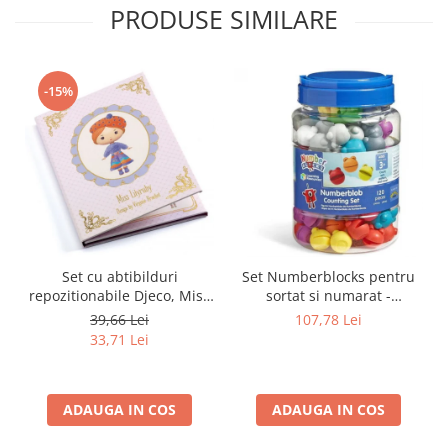
PRODUSE SIMILARE
-15%
Set cu abtibilduri
Set Numberblocks pentru
repozitionabile Djeco, Miss
sortat si numarat -
Lilyruby
Numberblob
39,66 Lei
107,78 Lei
33,71 Lei
ADAUGA IN COS
ADAUGA IN COS