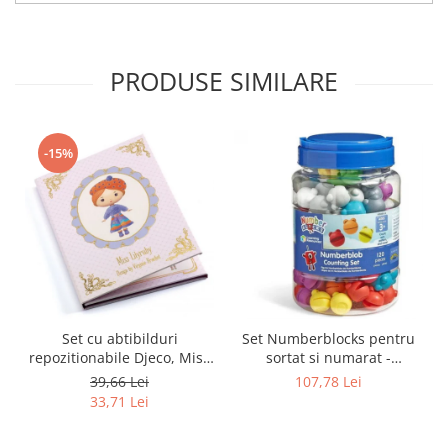
PRODUSE SIMILARE
-15%
Set cu abtibilduri
Set Numberblocks pentru
repozitionabile Djeco, Miss
sortat si numarat -
Lilyruby
Numberblob
39,66 Lei
107,78 Lei
33,71 Lei