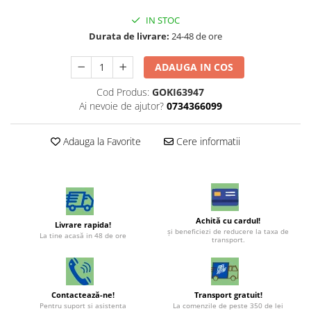
IN STOC
Durata de livrare:
24-48 de ore
ADAUGA IN COS
Cod Produs:
GOKI63947
Ai nevoie de ajutor?
0734366099
Adauga la Favorite
Cere informatii
Achită cu cardul!
Livrare rapida!
şi beneficiezi de reducere la taxa de
La tine acasă in 48 de ore
transport.
Contactează-ne!
Transport gratuit!
Pentru suport si asistenta
La comenzile de peste 350 de lei