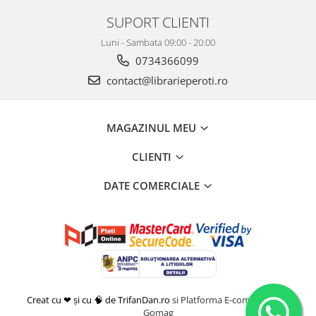
SUPORT CLIENTI
Luni - Sambata 09:00 - 20:00
0734366099
contact@librarieperoti.ro
MAGAZINUL MEU
CLIENTI
DATE COMERCIALE
Creat cu ❤ și cu 🧠 de TrifanDan.ro
si
Platforma E-commerce by
Gomag