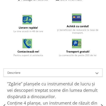
Achită cu cardul!
Livrare rapida!
şi beneficiezi de reducere la taxa de
La tine acasă in 48 de ore
transport.
Contactează-ne!
Transport gratuit!
Pentru suport si asistenta
La comenzile de peste 350 de lei
Descriere
”Zgârie” planșele cu instrumentul de lucru și
vei descoperi treptat scene din lumea demult
dispărută a dinozaurilor.
Conține 4 planșe, un instrument de răzuit din