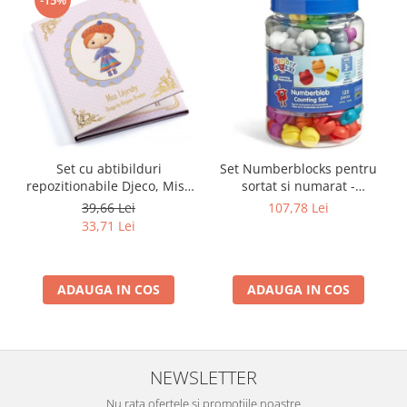
-15%
Set cu abtibilduri
Set Numberblocks pentru
repozitionabile Djeco, Miss
sortat si numarat -
Lilyruby
Numberblob
39,66 Lei
107,78 Lei
33,71 Lei
ADAUGA IN COS
ADAUGA IN COS
NEWSLETTER
Nu rata ofertele si promotiile noastre