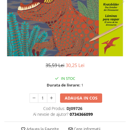
35,59 Lei
30,25 Lei
IN STOC
Durata de livrare:
1
ADAUGA IN COS
Cod Produs:
DJ09726
Ai nevoie de ajutor?
0734366099
Adauga la Favorite
Cere informatii