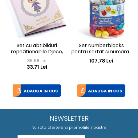
Set cu abtibilduri
Set Numberblocks
repozitionabile Djeco,
pentru sortat si numarat
Miss Lilyruby
- Numberblob
I
107,78 Lei
39,66 Lei
33,71 Lei
ADAUGA IN COS
ADAUGA IN COS
NEWSLETTER
Nu rata ofertele si promotiile noastre