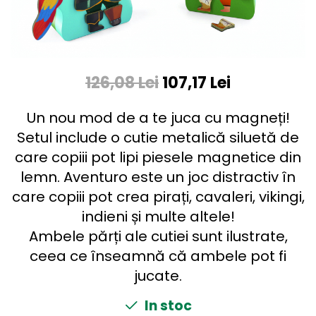
126,08 Lei
107,17 Lei
Un nou mod de a te juca cu magneți!
Setul include o cutie metalică siluetă de
care copiii pot lipi piesele magnetice din
lemn. Aventuro este un joc distractiv în
care copiii pot crea pirați, cavaleri, vikingi,
indieni și multe altele!
Ambele părți ale cutiei sunt ilustrate,
ceea ce înseamnă că ambele pot fi
jucate.
In stoc