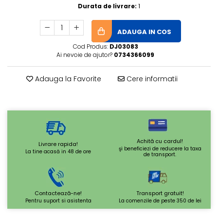
Durata de livrare:
1
ADAUGA IN COS
Cod Produs:
DJ03083
Ai nevoie de ajutor?
0734366099
Adauga la Favorite
Cere informatii
Achită cu cardul!
Livrare rapida!
şi beneficiezi de reducere la taxa
La tine acasă in 48 de ore
de transport.
Contactează-ne!
Transport gratuit!
Pentru suport si asistenta
La comenzile de peste 350 de lei