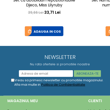
Set cu abtibilduri repozitionabile
Set Numbe
Djeco, Miss Lilyruby
num
33,71 Lei
39,66 Lei
ADAUGA IN COS
NEWSLETTER
Nu rata ofertele si promotiile noastre
Vreau sa primesc newsletter cu promotiile magazinului.
Afla mai multe in
Politica de Confidentialitate
MAGAZINUL MEU
CLIENTI