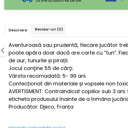
La tine acasă in 48 de ore
Review-uri
(0)
Descriere
Aventuroasă sau prudentă, fiecare jucător trebu
poate apăra doar dacă are carte cu ”tun”. Fiecar
de aur, tunurile și pirații.
Jocul conţine 55 de cărţi.
Vârsta recomadată: 5- 99 ani.
Confecționat din materiale și vopsele non tox
AVERTISMENT: Contraindicat copiilor sub 3 ani. 
eticheta produsului înainte de a înmâna jucăria 
Producător: Djeco, Franța
Informatii conformitate produs