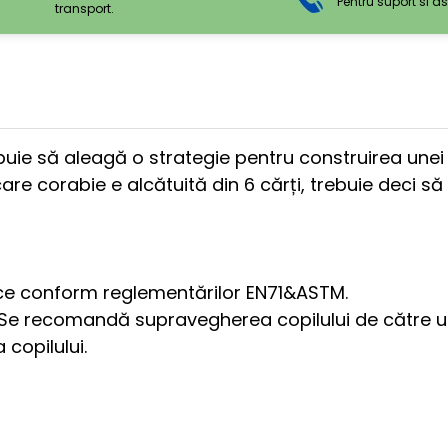
Pentru suport si a
transport.
ie să aleagă o strategie pentru construirea unei co
e corabie e alcătuită din 6 cărți, trebuie deci să ș
ice conform reglementărilor EN71&ASTM.
Se recomandă supravegherea copilului de către un ad
copilului.