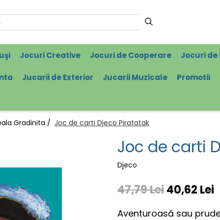
uşi
Jocuri Creative
Jocuri de Cooperare
Jocuri de 
enta
Jucarii de Exterior
Jucarii Muzicale
Promotii
oala Gradinita /
Joc de carti Djeco Piratatak
Joc de carti 
Djeco
47,79 Lei
40,62 Lei
Aventuroasă sau pruden