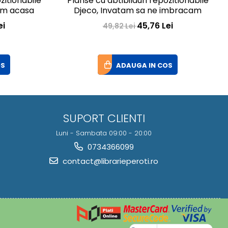
zitionabile
Planse cu abtibilduri repozitionabile
em acasa
Djeco, Invatam sa ne imbracam
ei
45,76 Lei
49,82 Lei
OS
ADAUGA IN COS
SUPORT CLIENTI
Luni - Sambata 09:00 - 20:00
0734366099
contact@librarieperoti.ro