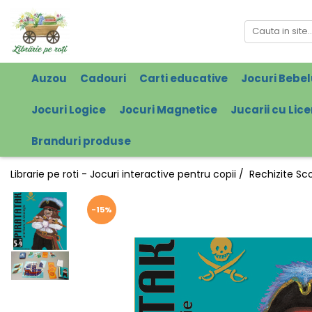
Auzou
Cadouri
Carti educative
Jocuri Bebel
Jocuri Logice
Jocuri Magnetice
Jucarii cu Lic
Branduri produse
Librarie pe roti - Jocuri interactive pentru copii /
Rechizite Sc
-15%