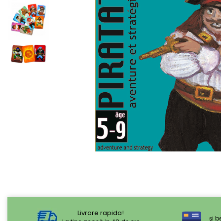
Livrare rapida!
şi b