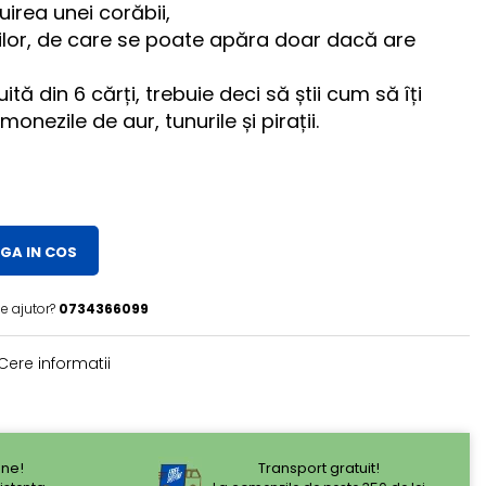
uirea unei corăbii,
ților, de care se poate apăra doar dacă are
tă din 6 cărți, trebuie deci să știi cum să îți
monezile de aur, tunurile și pirații.
GA IN COS
e ajutor?
0734366099
Cere informatii
ne!
Transport gratuit!