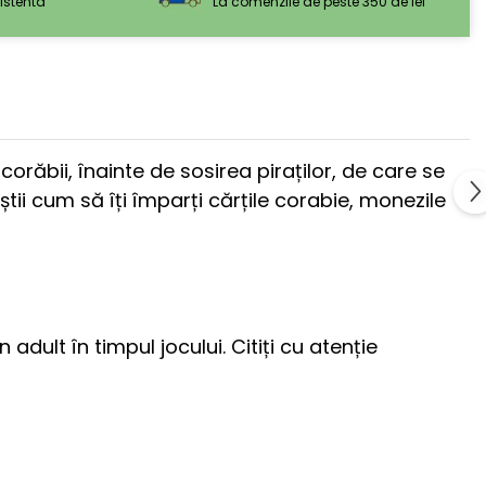
sistenta
La comenzile de peste 350 de lei
răbii, înainte de sosirea piraților, de care se
tii cum să îți împarți cărțile corabie, monezile
ult în timpul jocului. Citiți cu atenție