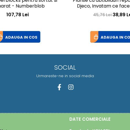
rblocks pentru sortat si
Planse cu abtibilduri repo
arat - Numberblob
Djeco, Invatam ce fac
107,78 Lei
38,89 L
45,76 Lei
ADAUGA IN COS
ADAUGA IN C
SOCIAL
Urmareste-ne in social media
DATE COMERCIALE