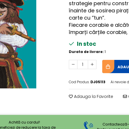
strategie pentru constr
înainte de sosirea pira
carte cu ”tun”.
Fiecare corabie e alcătui
împarți cărțile corabie, 
In stoc
Durata de livrare:
1
ADAU
Cod Produs:
DJ05113
Ai nevoie d
Adauga la Favorite
Achită cu cardul!
Contactează-
eneficiezi de reducere la taxa de