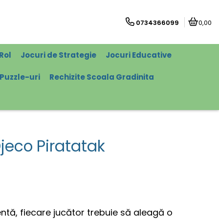
0734366099
0,00
Rol
Jocuri de Strategie
Jocuri Educative
Puzzle-uri
Rechizite Scoala Gradinita
Djeco Piratatak
tă, fiecare jucător trebuie să aleagă o